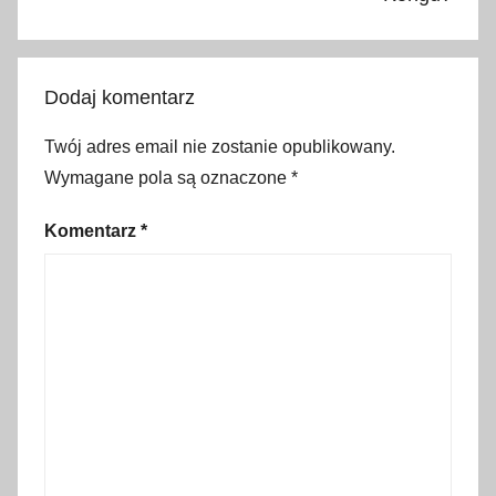
l
i
,
Dodaj komentarz
w
i
Twój adres email nie zostanie opublikowany.
e
Wymagane pola są oznaczone
*
l
i
Komentarz
*
c
z
k
a