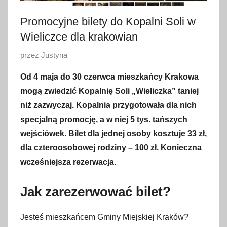
Promocyjne bilety do Kopalni Soli w
Wieliczce dla krakowian
O
przez
Justyna
p
Od 4 maja do 30 czerwca mieszkańcy Krakowa
u
mogą zwiedzić Kopalnię Soli „Wieliczka” taniej
b
niż zazwyczaj. Kopalnia przygotowała dla nich
l
specjalną promocję, a w niej 5 tys. tańszych
i
wejściówek. Bilet dla jednej osoby kosztuje 33 zł,
k
o
dla czteroosobowej rodziny – 100 zł. Konieczna
w
wcześniejsza rezerwacja.
a
n
Jak zarezerwować bilet?
o
5
Jesteś mieszkańcem Gminy Miejskiej Kraków?
m