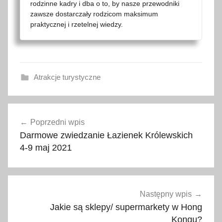
rodzinne kadry i dba o to, by nasze przewodniki
zawsze dostarczały rodzicom maksimum
praktycznej i rzetelnej wiedzy.
Atrakcje turystyczne
k
Nawigacja
o
Poprzedni wpis
wpisu
p
Darmowe zwiedzanie Łazienek Królewskich
a
4-9 maj 2021
l
n
i
a
Następny wpis
s
Jakie są sklepy/ supermarkety w Hong
o
Kongu?