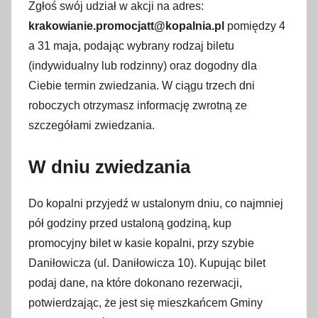
Zgłoś swój udział w akcji na adres:
a
krakowianie.promocjatt@kopalnia.pl
pomiędzy 4
j
a 31 maja, podając wybrany rodzaj biletu
a
(indywidualny lub rodzinny) oraz dogodny dla
2
Ciebie termin zwiedzania. W ciągu trzech dni
0
roboczych otrzymasz informację zwrotną ze
2
szczegółami zwiedzania.
1
W dniu zwiedzania
Do kopalni przyjedź w ustalonym dniu, co najmniej
pół godziny przed ustaloną godziną, kup
promocyjny bilet w kasie kopalni, przy szybie
Daniłowicza (ul. Daniłowicza 10). Kupując bilet
podaj dane, na które dokonano rezerwacji,
potwierdzając, że jest się mieszkańcem Gminy