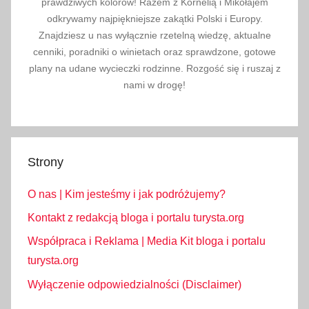
d
prawdziwych kolorów! Razem z Kornelią i Mikołajem
r
odkrywamy najpiękniejsze zakątki Polski i Europy.
Znajdziesz u nas wyłącznie rzetelną wiedzę, aktualne
ó
cenniki, poradniki o winietach oraz sprawdzone, gotowe
ż
plany na udane wycieczki rodzinne. Rozgość się i ruszaj z
e
nami w drogę!
,
s
ł
o
Strony
ń
c
O nas | Kim jesteśmy i jak podróżujemy?
e
,
Kontakt z redakcją bloga i portalu turysta.org
t
Współpraca i Reklama | Media Kit bloga i portalu
u
turysta.org
r
Wyłączenie odpowiedzialności (Disclaimer)
y
s