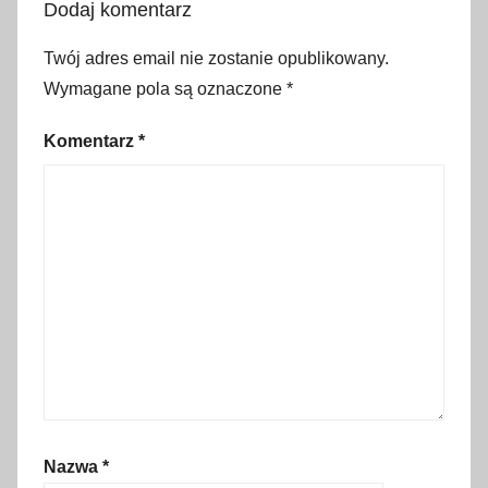
Dodaj komentarz
o
r
Twój adres email nie zostanie opublikowany.
l
Wymagane pola są oznaczone
*
i
c
Komentarz
*
,
f
e
s
t
i
w
a
l
ś
w
Nazwa
*
i