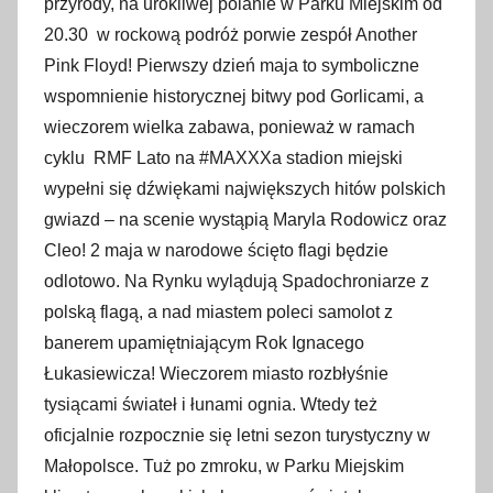
przyrody, na urokliwej polanie w Parku Miejskim od
20.30 w rockową podróż porwie zespół Another
Pink Floyd! Pierwszy dzień maja to symboliczne
wspomnienie historycznej bitwy pod Gorlicami, a
wieczorem wielka zabawa, ponieważ w ramach
cyklu RMF Lato na #MAXXXa stadion miejski
wypełni się dźwiękami największych hitów polskich
gwiazd – na scenie wystąpią Maryla Rodowicz oraz
Cleo! 2 maja w narodowe ścięto flagi będzie
odlotowo. Na Rynku wylądują Spadochroniarze z
polską flagą, a nad miastem poleci samolot z
banerem upamiętniającym Rok Ignacego
Łukasiewicza! Wieczorem miasto rozbłyśnie
tysiącami świateł i łunami ognia. Wtedy też
oficjalnie rozpocznie się letni sezon turystyczny w
Małopolsce. Tuż po zmroku, w Parku Miejskim