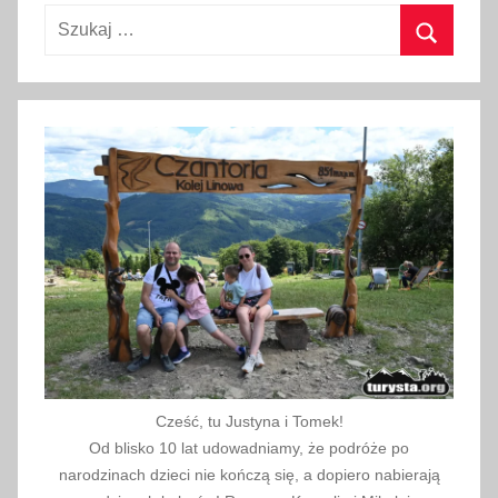
e
Szukaj:
z
a
Szukaj
,
M
a
ł
o
p
o
l
s
k
a
,
Cześć, tu Justyna i Tomek!
p
Od blisko 10 lat udowadniamy, że podróże po
o
narodzinach dzieci nie kończą się, a dopiero nabierają