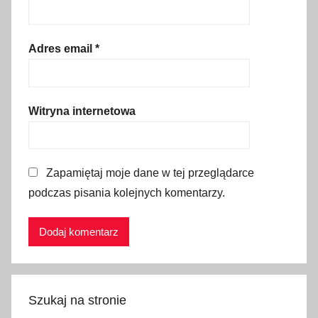
a
t
ł
Adres email
*
a
,
g
Witryna internetowa
o
r
l
Zapamiętaj moje dane w tej przeglądarce
i
podczas pisania kolejnych komentarzy.
c
e
,
i
m
p
Szukaj na stronie
r