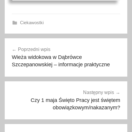
Ciekawostki
a
Nawigacja
t
Poprzedni wpis
wpisu
r
Wieża widokowa w Dąbrówce
a
Szczepanowskiej – informacje praktyczne
k
c
j
e
Następny wpis
,
Czy 1 maja Święto Pracy jest świętem
d
obowiązkowym/nakazanym?
n
i
g