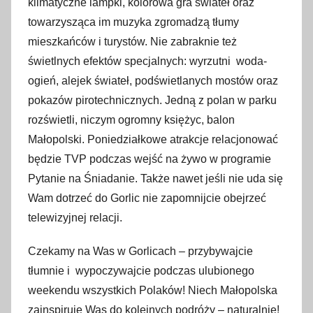
klimatyczne lampki, kolorowa gra świateł oraz
towarzysząca im muzyka zgromadzą tłumy
mieszkańców i turystów. Nie zabraknie też
świetlnych efektów specjalnych: wyrzutni woda-
ogień, alejek świateł, podświetlanych mostów oraz
pokazów pirotechnicznych. Jedną z polan w parku
rozświetli, niczym ogromny księżyc, balon
Małopolski. Poniedziałkowe atrakcje relacjonować
będzie TVP podczas wejść na żywo w programie
Pytanie na Śniadanie. Także nawet jeśli nie uda się
Wam dotrzeć do Gorlic nie zapomnijcie obejrzeć
telewizyjnej relacji.
Czekamy na Was w Gorlicach – przybywajcie
tłumnie i wypoczywajcie podczas ulubionego
weekendu wszystkich Polaków! Niech Małopolska
zainspiruje Was do kolejnych podróży – naturalnie!