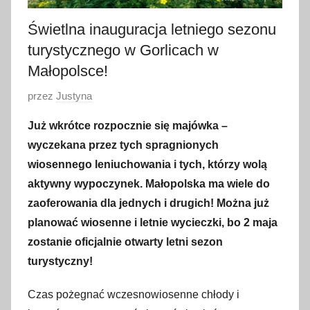
Świetlna inauguracja letniego sezonu
turystycznego w Gorlicach w
Małopolsce!
O
przez
Justyna
p
Już wkrótce rozpocznie się majówka –
u
wyczekana przez tych spragnionych
b
wiosennego leniuchowania i tych, którzy wolą
l
aktywny wypoczynek. Małopolska ma wiele do
i
zaoferowania dla jednych i drugich! Można już
k
o
planować wiosenne i letnie wycieczki, bo 2 maja
w
zostanie oficjalnie otwarty letni sezon
a
turystyczny!
n
o
Czas pożegnać wczesnowiosenne chłody i