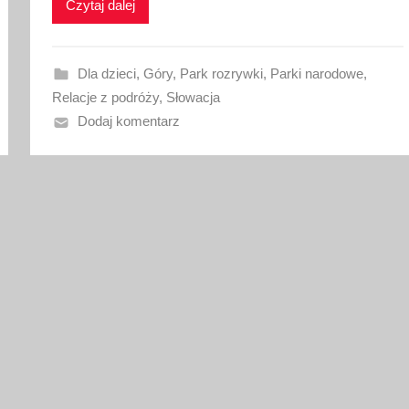
Czytaj dalej
w
a
n
Dla dzieci
,
Góry
,
Park rozrywki
,
Parki narodowe
,
o
Relacje z podróży
,
Słowacja
5
Dodaj komentarz
c
z
e
r
w
c
a
2
0
2
5