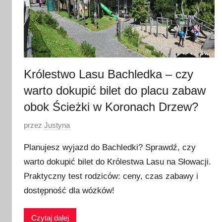
Królestwo Lasu Bachledka – czy
warto dokupić bilet do placu zabaw
obok Ścieżki w Koronach Drzew?
O
przez
Justyna
p
Planujesz wyjazd do Bachledki? Sprawdź, czy
u
warto dokupić bilet do Królestwa Lasu na Słowacji.
b
Praktyczny test rodziców: ceny, czas zabawy i
l
i
dostępność dla wózków!
k
o
Czytaj dalej