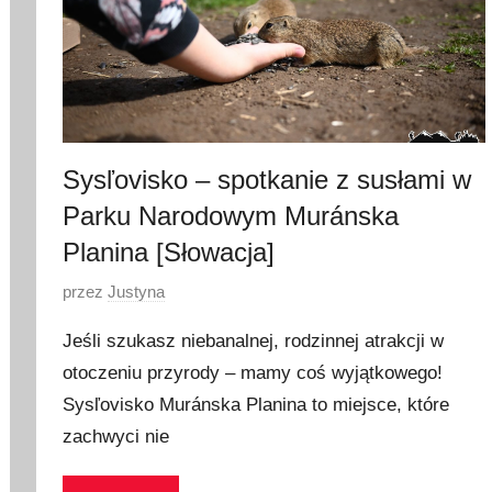
Sysľovisko – spotkanie z susłami w
Parku Narodowym Muránska
Planina [Słowacja]
O
przez
Justyna
p
Jeśli szukasz niebanalnej, rodzinnej atrakcji w
u
otoczeniu przyrody – mamy coś wyjątkowego!
b
Sysľovisko Muránska Planina to miejsce, które
l
i
zachwyci nie
k
o