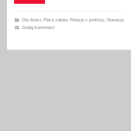
w
a
n
Dla dzieci
,
Place zabaw
,
Relacje z podróży
,
Słowacja
o
Dodaj komentarz
1
7
m
a
j
a
2
0
2
6