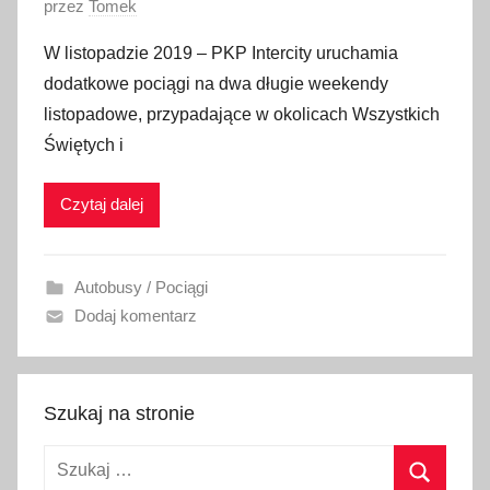
O
przez
Tomek
2
p
0
W listopadzie 2019 – PKP Intercity uruchamia
u
1
dodatkowe pociągi na dwa długie weekendy
b
9
listopadowe, przypadające w okolicach Wszystkich
l
Świętych i
i
k
Czytaj dalej
o
w
a
Autobusy / Pociągi
n
Dodaj komentarz
o
3
0
p
Szukaj na stronie
a
Szukaj:
ź
d