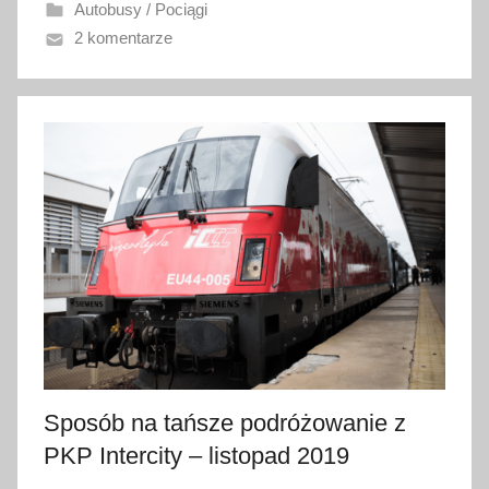
Autobusy / Pociągi
a
2 komentarze
n
o
3
0
p
a
ź
d
z
i
e
r
n
i
Sposób na tańsze podróżowanie z
k
PKP Intercity – listopad 2019
a