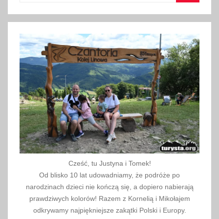
Szukaj
z
i
e
r
n
i
k
a
2
0
1
9
Cześć, tu Justyna i Tomek!
Od blisko 10 lat udowadniamy, że podróże po
narodzinach dzieci nie kończą się, a dopiero nabierają
prawdziwych kolorów! Razem z Kornelią i Mikołajem
odkrywamy najpiękniejsze zakątki Polski i Europy.