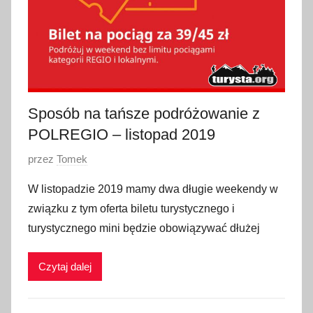
Sposób na tańsze podróżowanie z
POLREGIO – listopad 2019
O
przez
Tomek
p
W listopadzie 2019 mamy dwa długie weekendy w
u
związku z tym oferta biletu turystycznego i
b
turystycznego mini będzie obowiązywać dłużej
l
i
Czytaj dalej
k
o
w