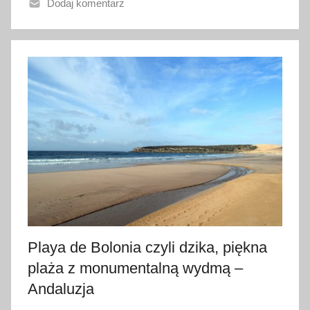
Dodaj komentarz
n
o
2
6
l
i
s
t
o
p
a
d
a
2
Playa de Bolonia czyli dzika, piękna
0
plaża z monumentalną wydmą –
2
Andaluzja
1