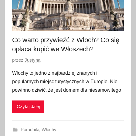
Co warto przywieźć z Włoch? Co się
opłaca kupić we Włoszech?
O
przez
Justyna
p
Włochy to jedno z najbardziej znanych i
u
popularnych miejsc turystycznych w Europie. Nie
b
powinno dziwić, że jest domem dla niesamowitego
l
i
Czytaj dalej
k
o
w
Poradniki
,
Włochy
a