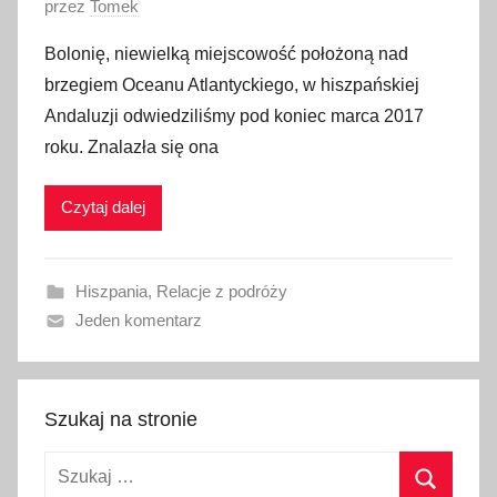
O
przez
Tomek
p
Bolonię, niewielką miejscowość położoną nad
u
brzegiem Oceanu Atlantyckiego, w hiszpańskiej
b
Andaluzji odwiedziliśmy pod koniec marca 2017
l
roku. Znalazła się ona
i
k
Czytaj dalej
o
w
a
Hiszpania
,
Relacje z podróży
n
Jeden komentarz
o
2
5
l
Szukaj na stronie
u
Szukaj:
t
e