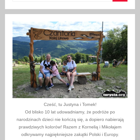
Szukaj
g
o
2
0
1
8
Cześć, tu Justyna i Tomek!
Od blisko 10 lat udowadniamy, że podróże po
narodzinach dzieci nie kończą się, a dopiero nabierają
prawdziwych kolorów! Razem z Kornelią i Mikołajem
odkrywamy najpiękniejsze zakątki Polski i Europy.