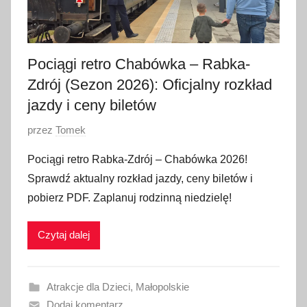
Pociągi retro Chabówka – Rabka-
Zdrój (Sezon 2026): Oficjalny rozkład
jazdy i ceny biletów
O
przez
Tomek
p
Pociągi retro Rabka-Zdrój – Chabówka 2026!
u
Sprawdź aktualny rozkład jazdy, ceny biletów i
b
pobierz PDF. Zaplanuj rodzinną niedzielę!
l
i
Czytaj dalej
k
o
w
Atrakcje dla Dzieci
,
Małopolskie
a
Dodaj komentarz