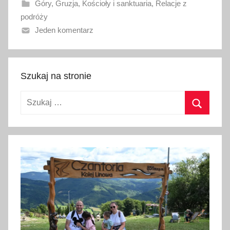
Góry
,
Gruzja
,
Kościoły i sanktuaria
,
Relacje z
n
podróży
o
Jeden komentarz
2
2
s
i
Szukaj na stronie
e
Szukaj:
r
p
Szukaj
n
i
a
2
0
1
7