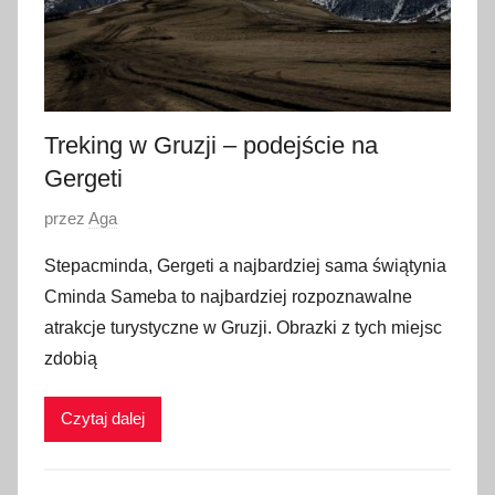
Treking w Gruzji – podejście na
Gergeti
O
przez
Aga
p
Stepacminda, Gergeti a najbardziej sama świątynia
u
Cminda Sameba to najbardziej rozpoznawalne
b
atrakcje turystyczne w Gruzji. Obrazki z tych miejsc
l
zdobią
i
k
Czytaj dalej
o
w
a