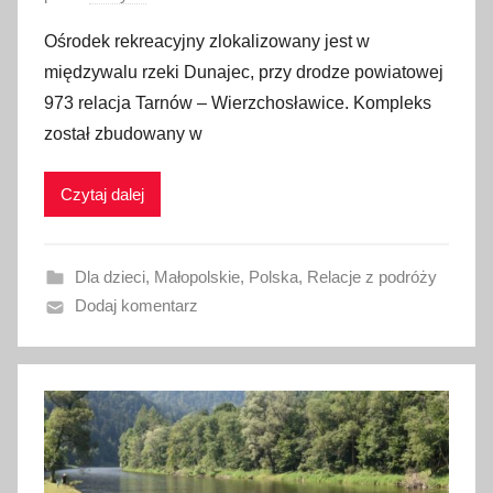
p
Ośrodek rekreacyjny zlokalizowany jest w
u
międzywalu rzeki Dunajec, przy drodze powiatowej
b
973 relacja Tarnów – Wierzchosławice. Kompleks
l
został zbudowany w
i
k
Czytaj dalej
o
w
a
Dla dzieci
,
Małopolskie
,
Polska
,
Relacje z podróży
n
Dodaj komentarz
o
1
8
m
a
j
a