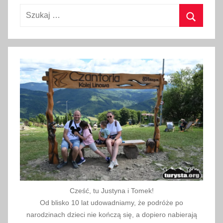
Szukaj:
e
r
Szukaj
p
n
i
a
2
0
2
0
Cześć, tu Justyna i Tomek!
Od blisko 10 lat udowadniamy, że podróże po
narodzinach dzieci nie kończą się, a dopiero nabierają