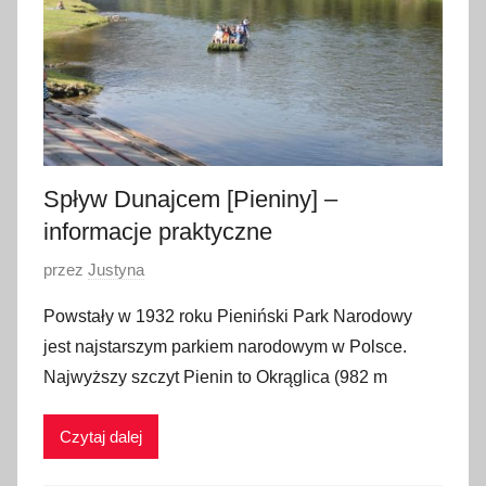
2
0
2
1
Spływ Dunajcem [Pieniny] –
informacje praktyczne
O
przez
Justyna
p
Powstały w 1932 roku Pieniński Park Narodowy
u
jest najstarszym parkiem narodowym w Polsce.
b
Najwyższy szczyt Pienin to Okrąglica (982 m
l
i
Czytaj dalej
k
o