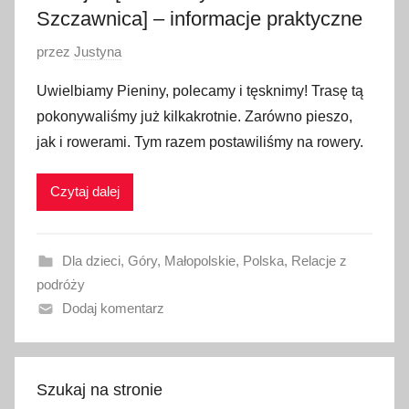
0
Szczawnica] – informacje praktyczne
O
przez
Justyna
p
Uwielbiamy Pieniny, polecamy i tęsknimy! Trasę tą
u
pokonywaliśmy już kilkakrotnie. Zarówno pieszo,
b
jak i rowerami. Tym razem postawiliśmy na rowery.
l
i
Czytaj dalej
k
o
w
Dla dzieci
,
Góry
,
Małopolskie
,
Polska
,
Relacje z
a
podróży
n
Dodaj komentarz
o
1
1
s
Szukaj na stronie
i