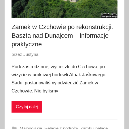
Zamek w Czchowie po rekonstrukcji.
Baszta nad Dunajcem – informacje
praktyczne
O
przez
Justyna
p
Podczas rodzinnej wycieczki do Czchowa, po
u
wizycie w urokliwej hodowli Alpak Jaśkowego
b
Sadu, postanowiliśmy odwiedzić Zamek w
l
Czchowie. Nie byliśmy
i
k
Czytaj dalej
o
w
a
Małopolskie
,
Relacje z podróży
,
Zamki i pałace