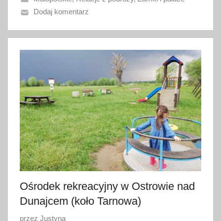
n
Dodaj komentarz
o
8
k
w
i
e
t
n
i
a
2
0
2
4
Ośrodek rekreacyjny w Ostrowie nad
Dunajcem (koło Tarnowa)
O
przez
Justyna