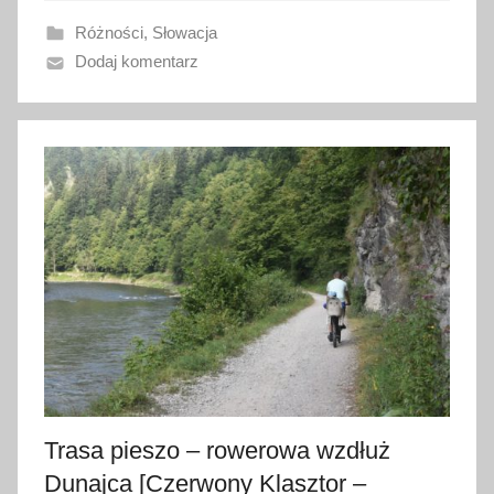
w
Różności
,
Słowacja
a
Dodaj komentarz
n
o
2
4
s
i
e
r
p
n
i
a
2
0
Trasa pieszo – rowerowa wzdłuż
2
Dunajca [Czerwony Klasztor –