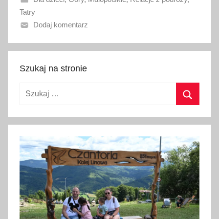
n
Tatry
o
Dodaj komentarz
1
8
l
u
Szukaj na stronie
t
Szukaj:
e
g
Szukaj
o
2
0
2
6