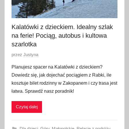
Kalatówki z dzieckiem. Idealny szlak
na ferie! Pociąg, autobus i kultowa
szarlotka
O
przez
Justyna
p
Planujesz spacer na Kalatówki z dzieckiem?
u
Dowiedz się, jak dojechać pociągiem z Rabki, ile
b
kosztuje bilet rodzinny w Zakopanem i czy trasa jest
l
łatwa. Sprawdź nasz poradnik!
i
k
Czytaj dalej
o
w
a
Dla dzieci
,
Góry
,
Małopolskie
,
Relacje z podróży
,