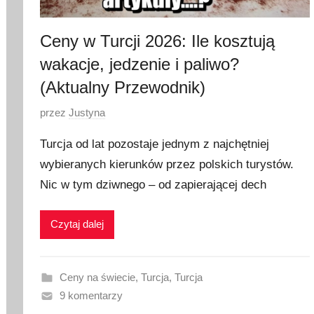
Ceny w Turcji 2026: Ile kosztują
wakacje, jedzenie i paliwo?
(Aktualny Przewodnik)
O
przez
Justyna
p
Turcja od lat pozostaje jednym z najchętniej
u
wybieranych kierunków przez polskich turystów.
b
Nic w tym dziwnego – od zapierającej dech
l
i
k
Czytaj dalej
o
w
a
Ceny na świecie
,
Turcja
,
Turcja
n
9 komentarzy
o