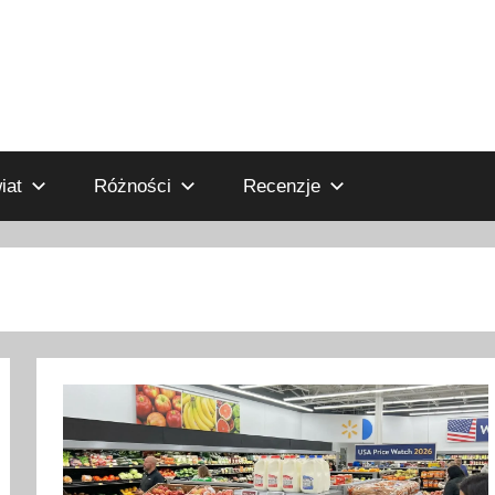
iat
Różności
Recenzje