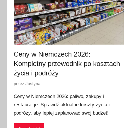
Ceny w Niemczech 2026:
Kompletny przewodnik po kosztach
życia i podróży
O
przez
Justyna
p
Ceny w Niemczech 2026: paliwo, zakupy i
u
restauracje. Sprawdź aktualne koszty życia i
b
podróży, aby lepiej zaplanować swój budżet!
l
i