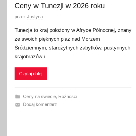
Ceny w Tunezji w 2026 roku
O
przez
Justyna
p
Tunezja to kraj położony w Afryce Północnej, znany
u
ze swoich pięknych plaż nad Morzem
b
Śródziemnym, starożytnych zabytków, pustynnych
l
i
krajobrazów i
k
o
Czytaj dalej
w
a
n
Ceny na świecie
,
Różności
o
Dodaj komentarz
4
p
a
ź