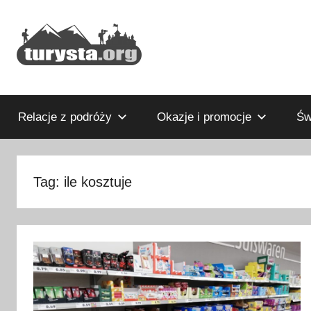
Przejdź
do
treści
Rodzinny
Turysta.org
blog
podróżniczy
Relacje z podróży
Okazje i promocje
Św
i
portal
turystyczny
Tag:
ile kosztuje