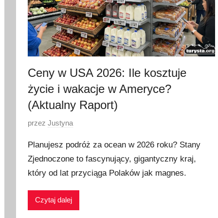
Ceny w USA 2026: Ile kosztuje
życie i wakacje w Ameryce?
(Aktualny Raport)
O
przez
Justyna
p
Planujesz podróż za ocean w 2026 roku? Stany
u
Zjednoczone to fascynujący, gigantyczny kraj,
b
który od lat przyciąga Polaków jak magnes.
l
i
k
Czytaj dalej
o