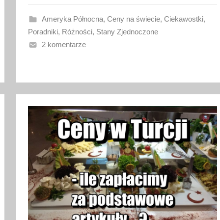
w
a
Ameryka Północna
,
Ceny na świecie
,
Ciekawostki
,
n
Poradniki
,
Różności
,
Stany Zjednoczone
o
2 komentarze
3
s
t
y
c
z
n
i
a
2
0
2
6