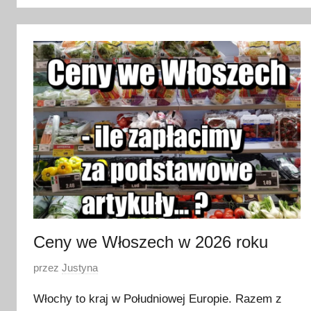
d
z
i
e
r
n
i
k
a
2
0
2
4
Ceny we Włoszech w 2026 roku
O
przez
Justyna
p
Włochy to kraj w Południowej Europie. Razem z
u