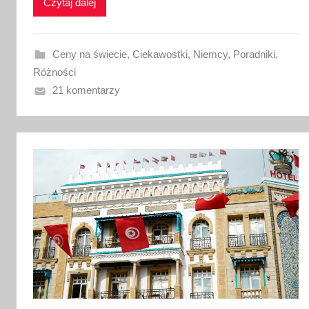
k
Czytaj dalej
o
w
a
Ceny na świecie
,
Ciekawostki
,
Niemcy
,
Poradniki
,
n
Różności
o
21 komentarzy
2
1
m
a
j
a
2
0
2
6