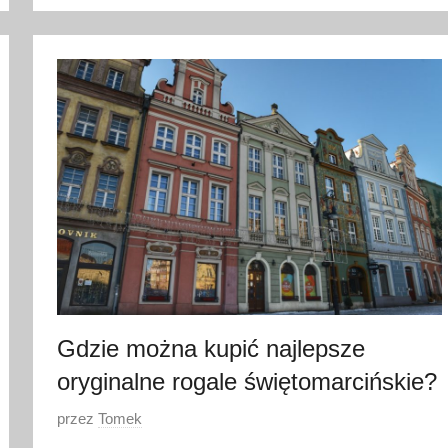
2
3
s
t
y
c
z
n
i
a
2
0
2
Gdzie można kupić najlepsze
4
oryginalne rogale świętomarcińskie?
O
przez
Tomek
p