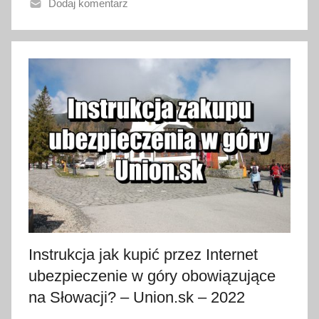
Dodaj komentarz
n
o
9
l
i
s
t
o
p
a
d
a
2
0
Instrukcja jak kupić przez Internet
2
ubezpieczenie w góry obowiązujące
2
na Słowacji? – Union.sk – 2022