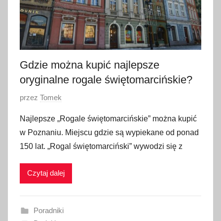
Gdzie można kupić najlepsze
oryginalne rogale świętomarcińskie?
O
przez
Tomek
p
Najlepsze „Rogale świętomarcińskie” można kupić
u
w Poznaniu. Miejscu gdzie są wypiekane od ponad
b
150 lat. „Rogal świętomarciński” wywodzi się z
l
i
Czytaj dalej
k
o
w
Poradniki
a