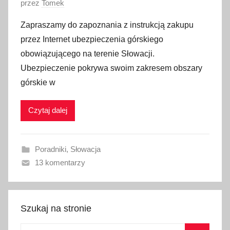
O
przez
Tomek
p
Zapraszamy do zapoznania z instrukcją zakupu
u
przez Internet ubezpieczenia górskiego
b
obowiązującego na terenie Słowacji.
l
Ubezpieczenie pokrywa swoim zakresem obszary
i
górskie w
k
o
w
Czytaj dalej
a
n
Poradniki
,
Słowacja
o
13 komentarzy
2
9
k
w
Szukaj na stronie
i
Szukaj:
e