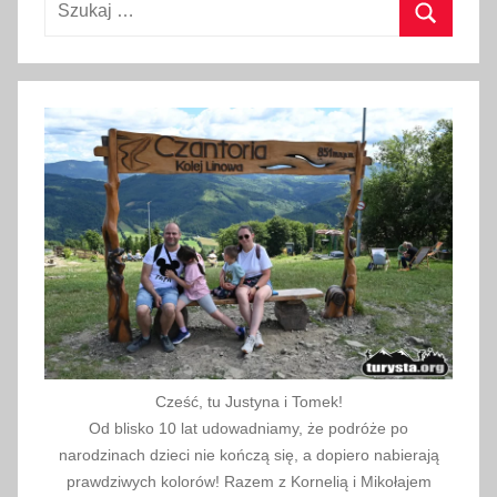
t
Szukaj
n
i
a
2
0
1
8
Cześć, tu Justyna i Tomek!
Od blisko 10 lat udowadniamy, że podróże po
narodzinach dzieci nie kończą się, a dopiero nabierają
prawdziwych kolorów! Razem z Kornelią i Mikołajem