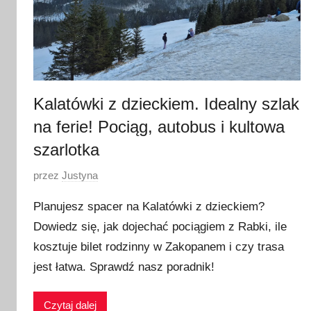
Kalatówki z dzieckiem. Idealny szlak
na ferie! Pociąg, autobus i kultowa
szarlotka
O
przez
Justyna
p
Planujesz spacer na Kalatówki z dzieckiem?
u
Dowiedz się, jak dojechać pociągiem z Rabki, ile
b
kosztuje bilet rodzinny w Zakopanem i czy trasa
l
i
jest łatwa. Sprawdź nasz poradnik!
k
o
Czytaj dalej