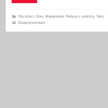
w
a
n
Dla dzieci
,
Góry
,
Małopolskie
,
Relacje z podróży
,
Tatry
o
Dodaj komentarz
1
8
l
u
t
e
g
o
2
0
2
6