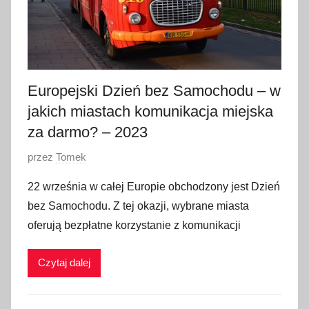
Europejski Dzień bez Samochodu – w
jakich miastach komunikacja miejska
za darmo? – 2023
O
przez
Tomek
p
22 września w całej Europie obchodzony jest Dzień
u
bez Samochodu. Z tej okazji, wybrane miasta
b
oferują bezpłatne korzystanie z komunikacji
l
i
Czytaj dalej
k
o
w