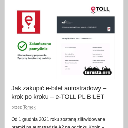
2
4
l
i
p
c
a
2
0
2
3
Jak zakupić e-bilet autostradowy –
krok po kroku – e-TOLL PL BILET
O
przez
Tomek
p
Od 1 grudnia 2021 roku zostaną zlikwidowane
u
bramki na autostradzie A2 na odcinku Konin –