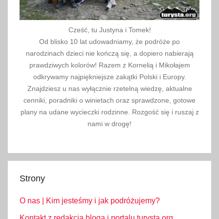
Cześć, tu Justyna i Tomek!
Od blisko 10 lat udowadniamy, że podróże po
narodzinach dzieci nie kończą się, a dopiero nabierają
prawdziwych kolorów! Razem z Kornelią i Mikołajem
odkrywamy najpiękniejsze zakątki Polski i Europy.
Znajdziesz u nas wyłącznie rzetelną wiedzę, aktualne
cenniki, poradniki o winietach oraz sprawdzone, gotowe
plany na udane wycieczki rodzinne. Rozgość się i ruszaj z
nami w drogę!
Strony
O nas | Kim jesteśmy i jak podróżujemy?
Kontakt z redakcją bloga i portalu turysta.org