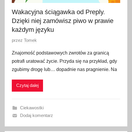
Wakacyjna ściągawka od Preply.
Dzięki niej zamówisz piwo w prawie
każdym języku
O
przez
Tomek
p
Znajomość podstawowych zwrotów za granicą
u
potrafi uratować życie. Przyda się na przykład, gdy
b
zgubimy drogę lub… dopadnie nas pragnienie. Na
l
i
Czytaj dalej
k
o
w
Ciekawostki
a
Dodaj komentarz
n
o