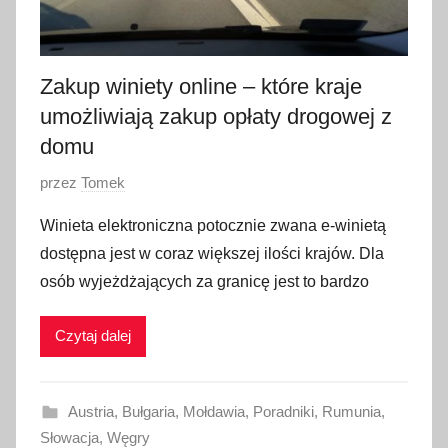
d
a
2
Zakup winiety online – które kraje
0
umożliwiają zakup opłaty drogowej z
2
domu
1
O
przez
Tomek
p
Winieta elektroniczna potocznie zwana e-winietą
u
dostępna jest w coraz większej ilości krajów. Dla
b
osób wyjeżdżających za granicę jest to bardzo
l
i
Czytaj dalej
k
o
w
Austria
,
Bułgaria
,
Mołdawia
,
Poradniki
,
Rumunia
,
a
Słowacja
,
Węgry
n