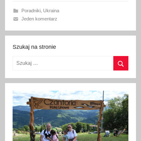
a
Poradniki
,
Ukraina
n
Jeden komentarz
o
2
1
l
Szukaj na stronie
i
Szukaj:
s
t
Szukaj
o
p
a
d
a
2
0
1