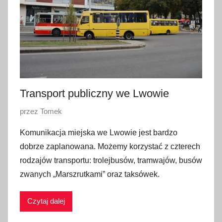
e
ś
n
i
a
2
0
Transport publiczny we Lwowie
1
O
przez
Tomek
8
p
Komunikacja miejska we Lwowie jest bardzo
u
dobrze zaplanowana. Możemy korzystać z czterech
b
rodzajów transportu: trolejbusów, tramwajów, busów
l
zwanych „Marszrutkami” oraz taksówek.
i
k
Czytaj dalej
o
w