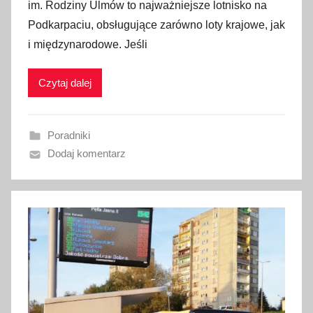
im. Rodziny Ulmów to najważniejsze lotnisko na
b
Podkarpaciu, obsługujące zarówno loty krajowe, jak
l
i międzynarodowe. Jeśli
i
k
Czytaj dalej
o
w
a
Poradniki
n
Dodaj komentarz
o
1
6
s
i
e
r
p
n