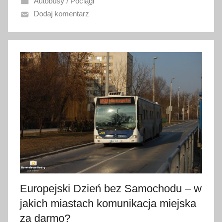
Autobusy / Pociągi
a
Dodaj komentarz
n
o
2
1
w
r
z
e
ś
n
i
a
2
0
Europejski Dzień bez Samochodu – w
2
jakich miastach komunikacja miejska
2
za darmo?