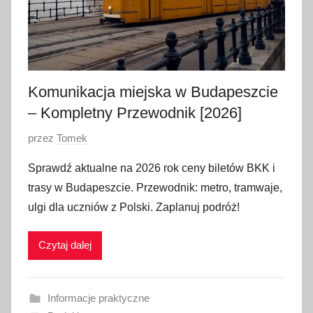
Komunikacja miejska w Budapeszcie
– Kompletny Przewodnik [2026]
O
przez
Tomek
p
Sprawdź aktualne na 2026 rok ceny biletów BKK i
u
trasy w Budapeszcie. Przewodnik: metro, tramwaje,
b
ulgi dla uczniów z Polski. Zaplanuj podróż!
l
i
Czytaj dalej
k
o
w
Informacje praktyczne
a