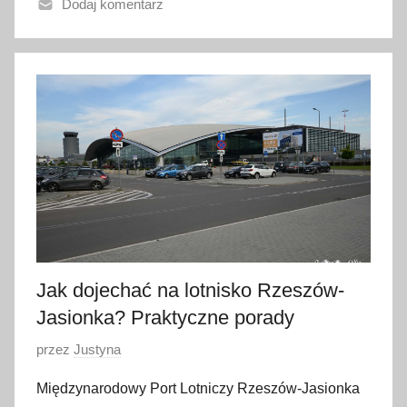
Dodaj komentarz
n
o
1
5
l
i
p
c
a
2
0
2
Jak dojechać na lotnisko Rzeszów-
6
Jasionka? Praktyczne porady
O
przez
Justyna
p
Międzynarodowy Port Lotniczy Rzeszów-Jasionka
u