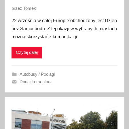
O
przez
Tomek
p
22 września w całej Europie obchodzony jest Dzień
u
bez Samochodu. Z tej okazji w wybranych miastach
b
można skorzystać z komunikacji
l
i
Czytaj dalej
k
o
w
Autobusy / Pociągi
a
Dodaj komentarz
n
o
2
1
w
r
z