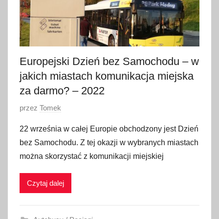
i
a
2
0
2
Europejski Dzień bez Samochodu – w
5
jakich miastach komunikacja miejska
za darmo? – 2022
O
przez
Tomek
p
22 września w całej Europie obchodzony jest Dzień
u
bez Samochodu. Z tej okazji w wybranych miastach
b
można skorzystać z komunikacji miejskiej
l
i
Czytaj dalej
k
o
w