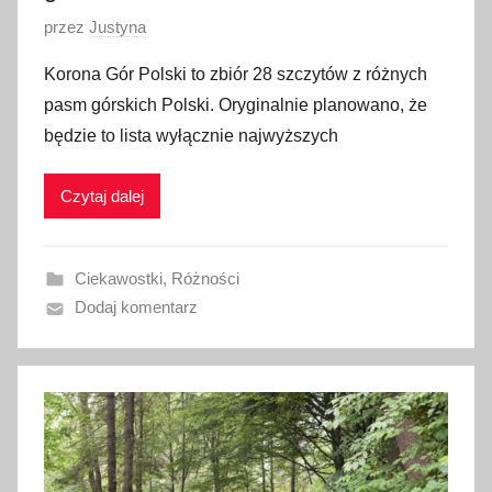
O
przez
Justyna
p
Korona Gór Polski to zbiór 28 szczytów z różnych
u
pasm górskich Polski. Oryginalnie planowano, że
b
będzie to lista wyłącznie najwyższych
l
i
Czytaj dalej
k
o
w
Ciekawostki
,
Różności
a
Dodaj komentarz
n
o
3
0
m
a
r