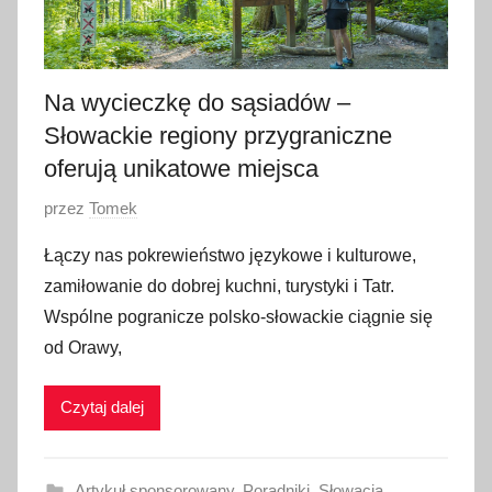
Na wycieczkę do sąsiadów –
Słowackie regiony przygraniczne
oferują unikatowe miejsca
O
przez
Tomek
p
Łączy nas pokrewieństwo językowe i kulturowe,
u
zamiłowanie do dobrej kuchni, turystyki i Tatr.
b
Wspólne pogranicze polsko-słowackie ciągnie się
l
od Orawy,
i
k
Czytaj dalej
o
w
a
Artykuł sponsorowany
,
Poradniki
,
Słowacja