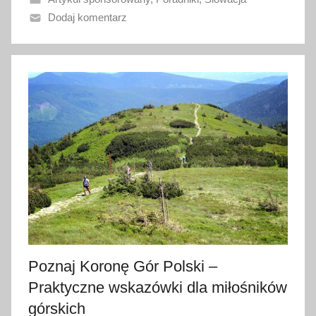
n
Dodaj komentarz
o
1
9
c
z
e
r
w
c
a
2
0
2
5
Poznaj Koronę Gór Polski –
Praktyczne wskazówki dla miłośników
górskich