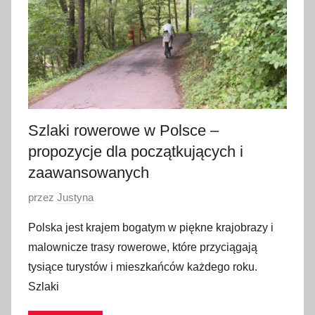
c
a
2
0
2
3
Szlaki rowerowe w Polsce –
propozycje dla początkujących i
zaawansowanych
O
przez
Justyna
p
Polska jest krajem bogatym w piękne krajobrazy i
u
malownicze trasy rowerowe, które przyciągają
b
tysiące turystów i mieszkańców każdego roku.
l
Szlaki
i
k