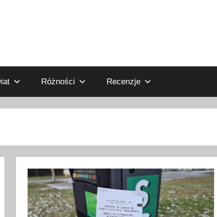
iat
Różności
Recenzje