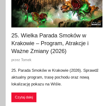
25. Wielka Parada Smoków w
Krakowie – Program, Atrakcje i
Ważne Zmiany (2026)
O
przez
Tomek
p
25. Parada Smoków w Krakowie (2026). Sprawdź
u
aktualny program, trasę pochodu oraz nową
b
lokalizację pokazu na Wiśle.
l
i
k
Czytaj dalej
o