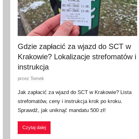
Gdzie zapłacić za wjazd do SCT w
Krakowie? Lokalizacje strefomatów i
instrukcja
O
przez
Tomek
p
Jak zapłacić za wjazd do SCT w Krakowie? Lista
u
strefomatów, ceny i instrukcja krok po kroku.
b
Sprawdź, jak uniknąć mandatu 500 zł!
l
i
k
Czytaj dalej
o