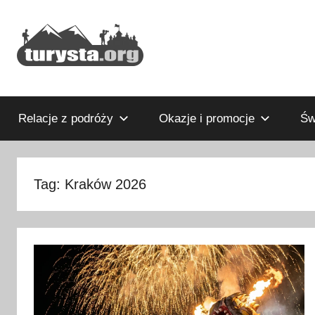
Przejdź
do
treści
Rodzinny
Turysta.org
blog
podróżniczy
Relacje z podróży
Okazje i promocje
Św
i
portal
turystyczny
Tag:
Kraków 2026