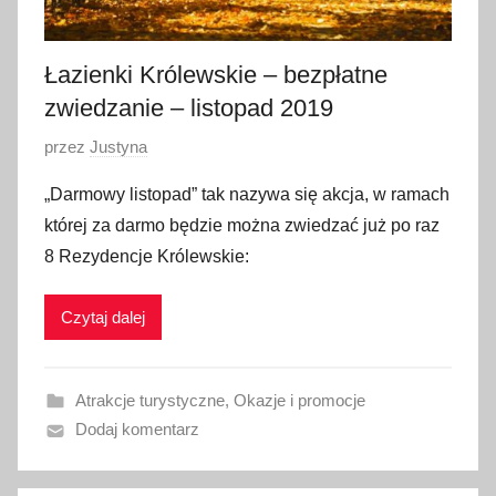
n
i
k
Łazienki Królewskie – bezpłatne
a
zwiedzanie – listopad 2019
2
O
przez
Justyna
0
p
1
„Darmowy listopad” tak nazywa się akcja, w ramach
u
9
której za darmo będzie można zwiedzać już po raz
b
8 Rezydencje Królewskie:
l
i
Czytaj dalej
k
o
w
Atrakcje turystyczne
,
Okazje i promocje
a
Dodaj komentarz
n
o
1