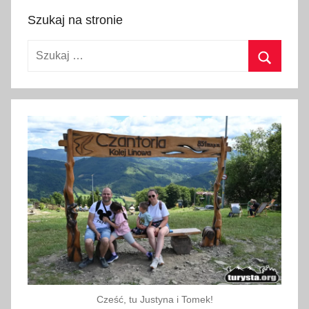
5
Szukaj na stronie
p
Szukaj:
a
ź
Szukaj
d
z
i
e
r
n
i
k
a
2
0
1
Cześć, tu Justyna i Tomek!
9