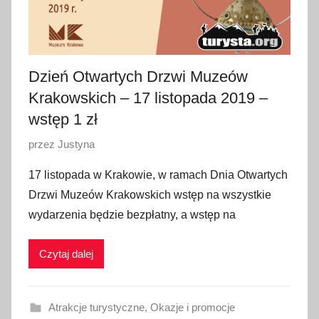
Dzień Otwartych Drzwi Muzeów
Krakowskich – 17 listopada 2019 –
wstęp 1 zł
O
przez
Justyna
p
17 listopada w Krakowie, w ramach Dnia Otwartych
u
Drzwi Muzeów Krakowskich wstęp na wszystkie
b
wydarzenia będzie bezpłatny, a wstęp na
l
i
Czytaj dalej
k
o
w
Atrakcje turystyczne
,
Okazje i promocje
a