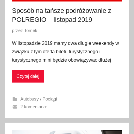
9
Sposób na tańsze podróżowanie z
POLREGIO – listopad 2019
O
przez
Tomek
p
W listopadzie 2019 mamy dwa długie weekendy w
u
związku z tym oferta biletu turystycznego i
b
turystycznego mini będzie obowiązywać dłużej
l
i
Czytaj dalej
k
o
w
Autobusy / Pociągi
a
2 komentarze
n
o
3
0