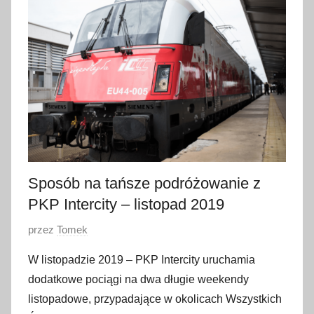
p
a
ź
d
z
i
e
r
n
i
Sposób na tańsze podróżowanie z
k
PKP Intercity – listopad 2019
a
O
przez
Tomek
2
p
0
W listopadzie 2019 – PKP Intercity uruchamia
u
1
dodatkowe pociągi na dwa długie weekendy
b
9
listopadowe, przypadające w okolicach Wszystkich
l