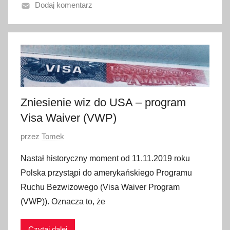
Dodaj komentarz
n
o
7
l
i
s
t
Zniesienie wiz do USA – program
o
p
Visa Waiver (VWP)
a
O
przez
Tomek
d
p
a
Nastał historyczny moment od 11.11.2019 roku
u
2
Polska przystąpi do amerykańskiego Programu
b
0
Ruchu Bezwizowego (Visa Waiver Program
l
1
(VWP)). Oznacza to, że
i
9
k
Czytaj dalej
o