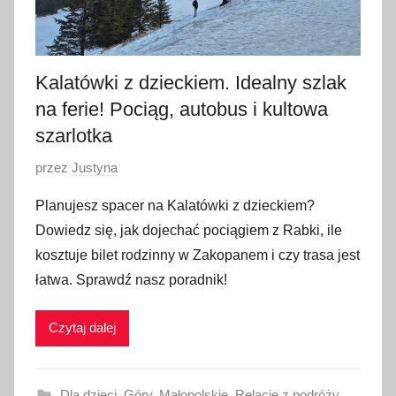
Kalatówki z dzieckiem. Idealny szlak
na ferie! Pociąg, autobus i kultowa
szarlotka
O
przez
Justyna
p
Planujesz spacer na Kalatówki z dzieckiem?
u
Dowiedz się, jak dojechać pociągiem z Rabki, ile
b
kosztuje bilet rodzinny w Zakopanem i czy trasa jest
l
łatwa. Sprawdź nasz poradnik!
i
k
Czytaj dalej
o
w
a
Dla dzieci
,
Góry
,
Małopolskie
,
Relacje z podróży
,