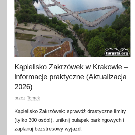
Kąpielisko Zakrzówek w Krakowie –
informacje praktyczne (Aktualizacja
2026)
O
przez
Tomek
p
Kąpielisko Zakrzówek: sprawdź drastyczne limity
u
(tylko 300 osób!), uniknij pułapek parkingowych i
b
zaplanuj bezstresowy wyjazd.
l