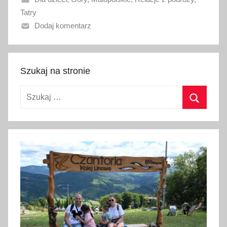
n
Tatry
o
Dodaj komentarz
1
8
l
u
Szukaj na stronie
t
Szukaj:
e
g
Szukaj
o
2
0
2
6