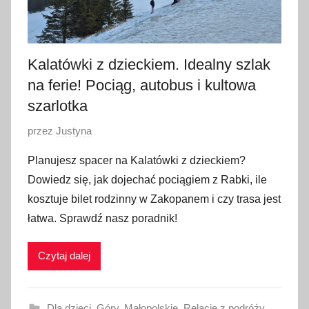
Kalatówki z dzieckiem. Idealny szlak
na ferie! Pociąg, autobus i kultowa
szarlotka
O
przez
Justyna
p
Planujesz spacer na Kalatówki z dzieckiem?
u
Dowiedz się, jak dojechać pociągiem z Rabki, ile
b
kosztuje bilet rodzinny w Zakopanem i czy trasa jest
l
łatwa. Sprawdź nasz poradnik!
i
k
Czytaj dalej
o
w
a
Dla dzieci
,
Góry
,
Małopolskie
,
Relacje z podróży
,