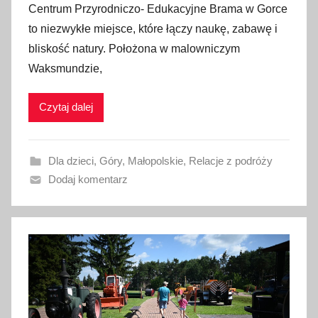
Centrum Przyrodniczo- Edukacyjne Brama w Gorce
u
to niezwykłe miejsce, które łączy naukę, zabawę i
b
bliskość natury. Położona w malowniczym
l
Waksmundzie,
i
k
Czytaj dalej
o
w
a
Dla dzieci
,
Góry
,
Małopolskie
,
Relacje z podróży
n
Dodaj komentarz
o
5
l
u
t
e
g
o