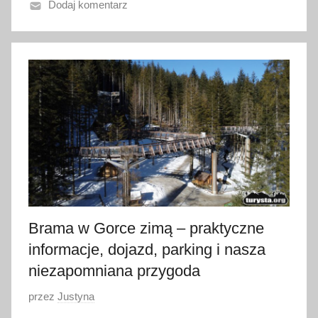
Dodaj komentarz
o
1
0
l
u
t
e
g
o
2
0
2
Brama w Gorce zimą – praktyczne
5
informacje, dojazd, parking i nasza
niezapomniana przygoda
O
przez
Justyna
p