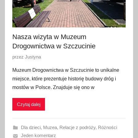
2
0
2
5
Nasza wizyta w Muzeum
Drogownictwa w Szczucinie
O
przez
Justyna
p
Muzeum Drogownictwa w Szczucinie to unikalne
u
miejsce, które prezentuje historię budowy dróg i
b
mostów w Polsce. Znajduje się ono w
l
i
Czytaj dalej
k
o
w
Dla dzieci
,
Muzea
,
Relacje z podróży
,
Różności
a
Jeden komentarz
n