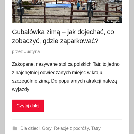
Gubałówka zimą – jak dojechać, co
zobaczyć, gdzie zaparkować?
O
przez
Justyna
p
Zakopane, nazywane stolicą polskich Tatr, to jedno
u
z najchętniej odwiedzanych miejsc w kraju,
b
szczególnie zimą. Do popularnych atrakcji należą
l
wyjazdy
i
k
Czytaj dalej
o
w
a
Dla dzieci
,
Góry
,
Relacje z podróży
,
Tatry
n