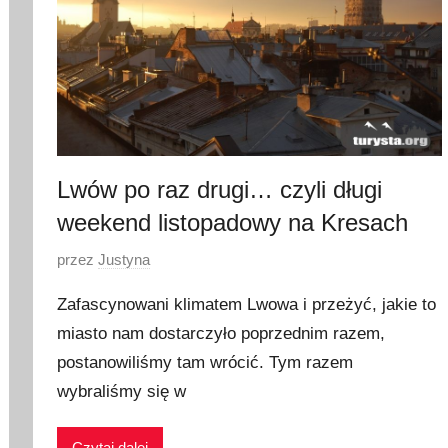
Lwów po raz drugi… czyli długi
weekend listopadowy na Kresach
O
przez
Justyna
p
Zafascynowani klimatem Lwowa i przeżyć, jakie to
u
miasto nam dostarczyło poprzednim razem,
b
postanowiliśmy tam wrócić. Tym razem
l
i
wybraliśmy się w
k
o
Czytaj dalej