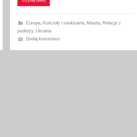
w
a
n
Europa
,
Kościoły i sanktuaria
,
Miasta
,
Relacje z
o
podróży
,
Ukraina
2
Dodaj komentarz
7
l
i
s
t
o
p
a
d
a
2
0