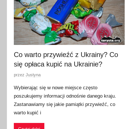
Co warto przywieźć z Ukrainy? Co
się opłaca kupić na Ukrainie?
O
przez
Justyna
p
Wybierając się w nowe miejsce często
u
poszukujemy informacji odnośnie danego kraju.
b
Zastanawiamy się jakie pamiątki przywieźć, co
l
i
warto kupić i
k
o
Czytaj dalej