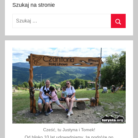
s
Szukaj na stronie
i
Szukaj:
e
r
Szukaj
p
n
i
a
2
0
1
9
Cześć, tu Justyna i Tomek!
Od blisko 10 lat udowadniamy, że podróże po