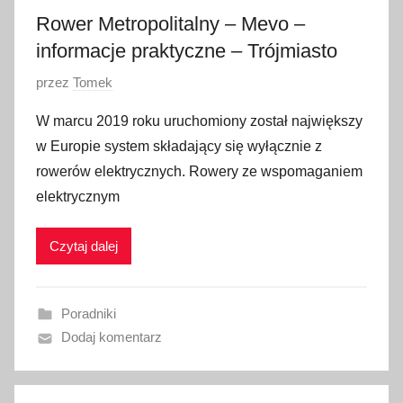
2
Rower Metropolitalny – Mevo –
0
informacje praktyczne – Trójmiasto
1
O
przez
Tomek
9
p
W marcu 2019 roku uruchomiony został największy
u
w Europie system składający się wyłącznie z
b
rowerów elektrycznych. Rowery ze wspomaganiem
l
elektrycznym
i
k
Czytaj dalej
o
w
a
Poradniki
n
Dodaj komentarz
o
2
1