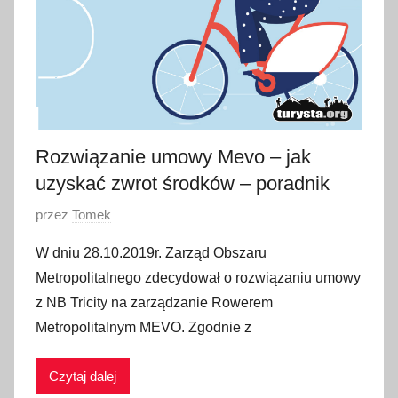
Rozwiązanie umowy Mevo – jak
uzyskać zwrot środków – poradnik
O
przez
Tomek
p
W dniu 28.10.2019r. Zarząd Obszaru
u
Metropolitalnego zdecydował o rozwiązaniu umowy
b
z NB Tricity na zarządzanie Rowerem
l
Metropolitalnym MEVO. Zgodnie z
i
k
Czytaj dalej
o