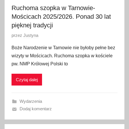
2
Ruchoma szopka w Tarnowie-
Mościcach 2025/2026. Ponad 30 lat
pięknej tradycji
O
przez
Justyna
p
Boże Narodzenie w Tarnowie nie byłoby pełne bez
u
wizyty w Mościcach. Ruchoma szopka w kościele
b
pw. NMP Królowej Polski to
l
i
Czytaj dalej
k
o
w
Wydarzenia
a
Dodaj komentarz
n
o
2