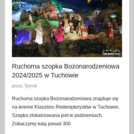
r
c
a
2
0
2
3
Ruchoma szopka Bożonarodzeniowa
2024/2025 w Tuchowie
O
przez
Tomek
p
Ruchoma szopka Bożonarodzeniowa znajduje się
u
na terenie Klasztoru Redemptorystów w Tuchowie.
b
Szopka zlokalizowana jest w podziemiach.
l
Zobaczymy tutaj ponad 300
i
k