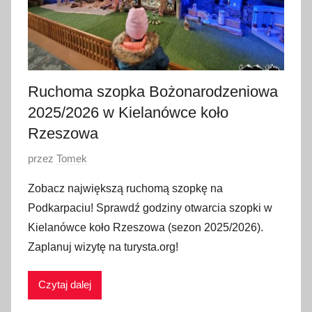
Ruchoma szopka Bożonarodzeniowa
2025/2026 w Kielanówce koło
Rzeszowa
O
przez
Tomek
p
Zobacz największą ruchomą szopkę na
u
Podkarpaciu! Sprawdź godziny otwarcia szopki w
b
Kielanówce koło Rzeszowa (sezon 2025/2026).
l
Zaplanuj wizytę na turysta.org!
i
k
Czytaj dalej
o
w