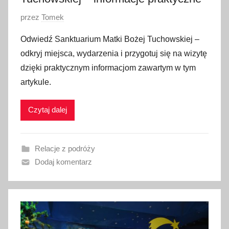
O
przez
Tomek
p
Odwiedź Sanktuarium Matki Bożej Tuchowskiej –
u
odkryj miejsca, wydarzenia i przygotuj się na wizytę
b
dzięki praktycznym informacjom zawartym w tym
l
artykule.
i
k
Czytaj dalej
o
w
a
Relacje z podróży
n
Dodaj komentarz
o
2
2
m
a