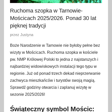
Ruchoma szopka w Tarnowie-
Mościcach 2025/2026. Ponad 30 lat
pięknej tradycji
O
przez
Justyna
p
Boże Narodzenie w Tarnowie nie byłoby pełne bez
u
wizyty w Mościcach. Ruchoma szopka w kościele
b
pw. NMP Królowej Polski to jedna z najstarszych i
l
najbardziej widowiskowych instalacji tego typu w
i
regionie. Już od ponad trzech dekad nieprzerwanie
k
o
zachwyca mieszkańców i turystów swoją magią.
w
Sprawdź godziny otwarcia i zaplanuj wizytę w
a
sezonie 2025/2026!
n
o
Świąteczny symbol Mościc: