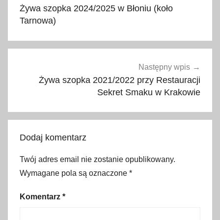
wpisu
ż
Żywa szopka 2024/2025 w Błoniu (koło
e
Tarnowa)
N
a
r
o
Następny wpis
d
Żywa szopka 2021/2022 przy Restauracji
z
Sekret Smaku w Krakowie
e
n
i
Dodaj komentarz
e
,
Twój adres email nie zostanie opublikowany.
k
Wymagane pola są oznaczone
*
o
ś
Komentarz
*
c
i