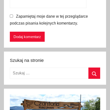
a
s
Zapamiętaj moje dane w tej przeglądarce
z
podczas pisania kolejnych komentarzy.
o
p
k
a
,
Ś
Szukaj na stronie
w
i
Szukaj:
ę
t
Szukaj
a
,
T
a