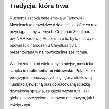
2
Tradycja, która trwa
0
g
Ruchoma szopka betlejemska w Tarnowie-
r
Mościcach to prawdziwe dzieło sztuki, które co roku
u
przyciąga tłumy wiernych. Od ponad 30 lat parafia
d
n
pw. NMP Królowej Polski dba o to, by ta niezwykła
i
opowieść o narodzeniu Chrystusa była
a
prezentowana w najnowocześniejszej formie.
2
0
W odróżnieniu od wielu innych miejsc, mościcka
2
szopka to
multimedialne widowisko
. Połączenie
1
precyzyjnie poruszających się figur z efektowną
iluminacją świetlną oraz dopracowaną ścieżką
dźwiękową sprawia, że każda wizyta tutaj jest
głębokim przeżyciem – zarówno duchowym, jak i
estetycznym.