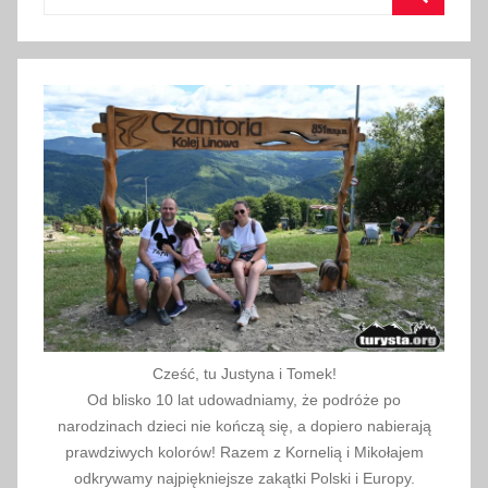
ś
Szukaj
n
i
a
2
0
2
1
Cześć, tu Justyna i Tomek!
Od blisko 10 lat udowadniamy, że podróże po
narodzinach dzieci nie kończą się, a dopiero nabierają
prawdziwych kolorów! Razem z Kornelią i Mikołajem
odkrywamy najpiękniejsze zakątki Polski i Europy.