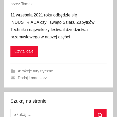
O
przez
Tomek
p
11 września 2021 roku odbędzie się
u
INDUSTRIADA czyli święto Szlaku Zabytków
b
Techniki i największy festiwal dziedzictwa
l
przemysłowego w naszej części
i
k
Czytaj dalej
o
w
a
Atrakcje turystyczne
n
Dodaj komentarz
o
9
w
r
Szukaj na stronie
z
Szukaj:
e