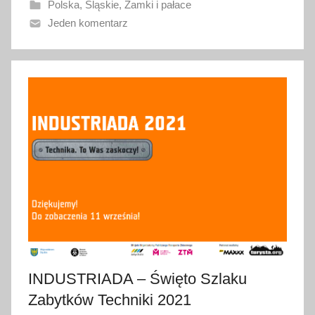
Polska
,
Śląskie
,
Zamki i pałace
n
Jeden komentarz
o
1
8
s
t
y
c
z
n
i
a
2
0
2
INDUSTRIADA – Święto Szlaku
3
Zabytków Techniki 2021