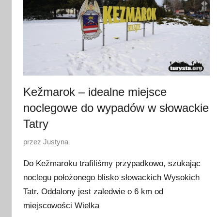
Kežmarok – idealne miejsce
noclegowe do wypadów w słowackie
Tatry
O
przez
Justyna
p
Do Kežmaroku trafiliśmy przypadkowo, szukając
u
noclegu położonego blisko słowackich Wysokich
b
Tatr. Oddalony jest zaledwie o 6 km od
l
i
miejscowości Wielka