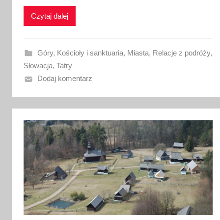
k
o
Czytaj dalej
w
a
n
Góry
,
Kościoły i sanktuaria
,
Miasta
,
Relacje z podróży
,
o
Słowacja
,
Tatry
2
Dodaj komentarz
6
l
i
p
c
a
2
0
1
7