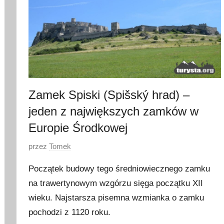
Zamek Spiski (Spišský hrad) –
jeden z największych zamków w
Europie Środkowej
O
przez
Tomek
p
Początek budowy tego średniowiecznego zamku
u
na trawertynowym wzgórzu sięga początku XII
b
wieku. Najstarsza pisemna wzmianka o zamku
l
i
pochodzi z 1120 roku.