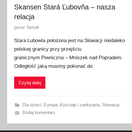
Skansen Stará Ľubovňa – nasza
relacja
O
przez
Tomek
p
Stara Lubowla położona jest na Słowacji niedaleko
u
polskiej granicy przy przejściu
b
granicznym Piwniczna – Mniszek nad Popradem.
l
i
Odległość jaką musimy pokonać do
k
o
Czytaj dalej
w
a
n
Dla dzieci
,
Europa
,
Kościoły i sanktuaria
,
Słowacja
o
Dodaj komentarz
3
0