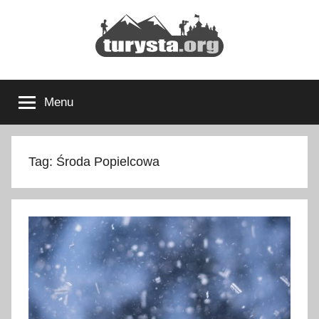
Przejdź
do
treści
Turysta.org
Rodzinny
blog
Menu
podróżniczy
i
portal
turystyczny
Tag:
Środa Popielcowa