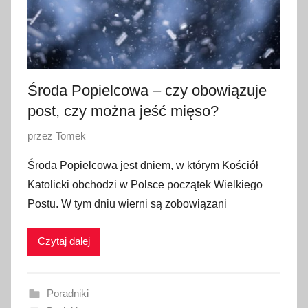
Środa Popielcowa – czy obowiązuje
post, czy można jeść mięso?
O
przez
Tomek
p
Środa Popielcowa jest dniem, w którym Kościół
u
Katolicki obchodzi w Polsce początek Wielkiego
b
Postu. W tym dniu wierni są zobowiązani
l
i
Czytaj dalej
k
o
w
Poradniki
a