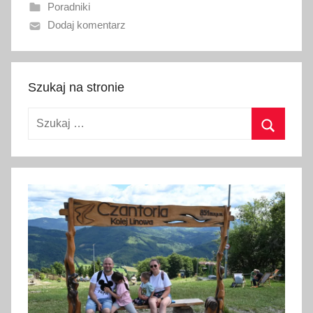
Poradniki
a
Dodaj komentarz
n
o
1
0
Szukaj na stronie
l
Szukaj:
u
t
Szukaj
e
g
o
2
0
2
3