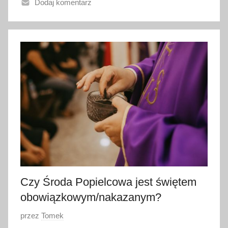
Dodaj komentarz
n
o
1
0
l
u
t
e
g
o
2
0
2
3
Czy Środa Popielcowa jest świętem
obowiązkowym/nakazanym?
O
przez
Tomek