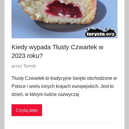
o
2
0
2
3
Kiedy wypada Tłusty Czwartek w
2023 roku?
O
przez
Tomek
p
Tłusty Czwartek to tradycyjne święto obchodzone w
u
Polsce i wielu innych krajach europejskich. Jest to
b
dzień, w którym ludzie zazwyczaj
l
i
Czytaj dalej
k
o
w