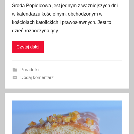
p
Środa Popielcowa jest jednym z ważniejszych dni
u
w kalendarzu kościelnym, obchodzonym w
b
kościołach katolickich i prawosławnych. Jest to
l
dzień rozpoczynający
i
k
Czytaj dalej
o
w
a
Poradniki
n
Dodaj komentarz
o
1
0
l
u
t
e
g