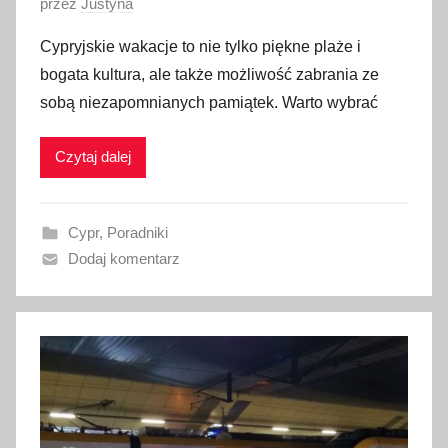
O
przez
Justyna
p
Cypryjskie wakacje to nie tylko piękne plaże i
u
bogata kultura, ale także możliwość zabrania ze
b
sobą niezapomnianych pamiątek. Warto wybrać
l
i
Czytaj dalej
k
o
w
Cypr
,
Poradniki
a
Dodaj komentarz
n
o
9
l
u
t
e
g