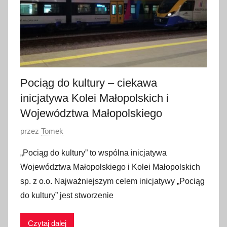
o
2
0
2
3
Pociąg do kultury – ciekawa
inicjatywa Kolei Małopolskich i
Województwa Małopolskiego
O
przez
Tomek
p
„Pociąg do kultury” to wspólna inicjatywa
u
Województwa Małopolskiego i Kolei Małopolskich
b
sp. z o.o. Najważniejszym celem inicjatywy „Pociąg
l
do kultury” jest stworzenie
i
k
Czytaj dalej
o