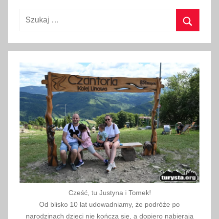
w
Szukaj:
i
e
Szukaj
t
n
i
a
2
0
1
7
Cześć, tu Justyna i Tomek!
Od blisko 10 lat udowadniamy, że podróże po
narodzinach dzieci nie kończą się, a dopiero nabierają