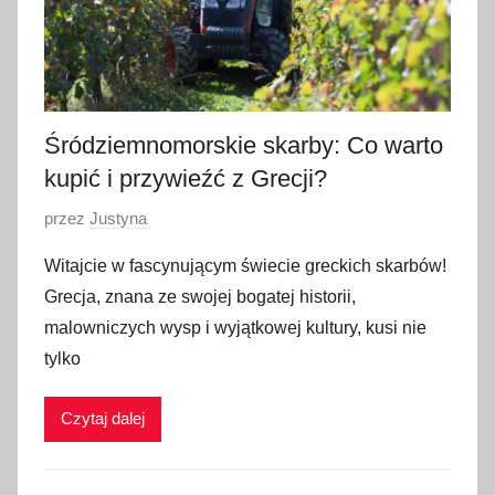
Śródziemnomorskie skarby: Co warto
kupić i przywieźć z Grecji?
O
przez
Justyna
p
Witajcie w fascynującym świecie greckich skarbów!
u
Grecja, znana ze swojej bogatej historii,
b
malowniczych wysp i wyjątkowej kultury, kusi nie
l
tylko
i
k
Czytaj dalej
o
w
a