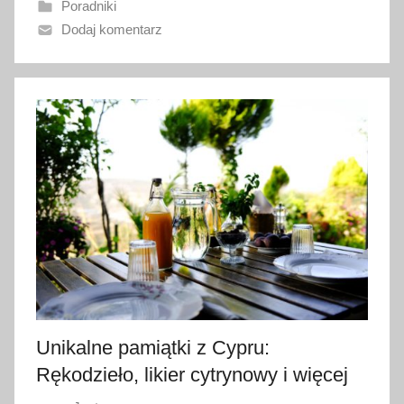
Poradniki
n
Dodaj komentarz
o
7
l
i
s
t
o
p
a
d
a
2
0
2
Unikalne pamiątki z Cypru:
3
Rękodzieło, likier cytrynowy i więcej