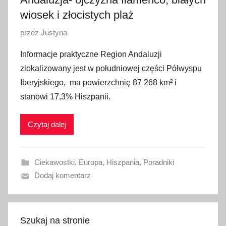
9
wiosek i złocistych plaż
O
przez
Justyna
p
Informacje praktyczne Region Andaluzji
u
zlokalizowany jest w południowej części Półwyspu
b
Iberyjskiego, ma powierzchnię 87 268 km² i
l
stanowi 17,3% Hiszpanii.
i
k
Czytaj dalej
o
w
a
Ciekawostki
,
Europa
,
Hiszpania
,
Poradniki
n
Dodaj komentarz
o
1
2
k
Szukaj na stronie