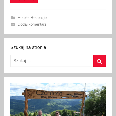
w
a
Hotele
,
Recenzje
n
Dodaj komentarz
o
2
4
m
Szukaj na stronie
a
Szukaj:
j
a
Szukaj
2
0
2
3