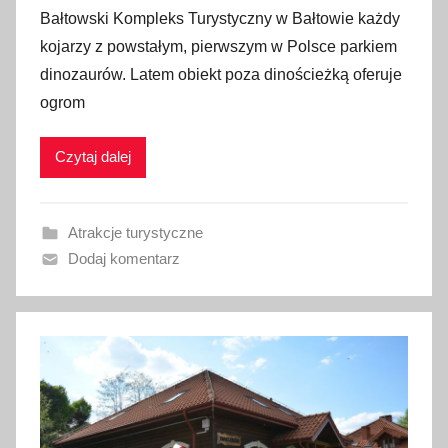
p
Bałtowski Kompleks Turystyczny w Bałtowie każdy
u
kojarzy z powstałym, pierwszym w Polsce parkiem
b
dinozaurów. Latem obiekt poza dinościeżką oferuje
l
ogrom
i
k
Czytaj dalej
o
w
a
Atrakcje turystyczne
n
Dodaj komentarz
o
1
6
s
t
y
c
z