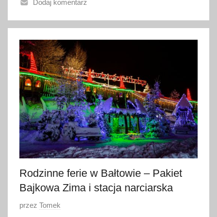
Dodaj komentarz
n
o
1
6
s
t
y
c
z
n
i
a
2
0
Rodzinne ferie w Bałtowie – Pakiet
2
Bajkowa Zima i stacja narciarska
4
O
przez
Tomek