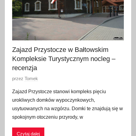
n
i
a
2
0
2
Zajazd Przystocze w Bałtowskim
4
Kompleksie Turystycznym nocleg –
recenzja
O
przez
Tomek
p
Zajazd Przystocze stanowi kompleks pięciu
u
urokliwych domków wypoczynkowych,
b
usytuowanych na wzgórzu. Domki te znajdują się w
l
spokojnym otoczeniu przyrody, w
i
k
Czytaj dalej
o