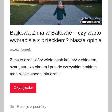
Bajkowa Zima w Bałtowie – czy warto
wybrać się z dzieckiem? Nasza opinia
O
przez
Tomek
p
Zima to czas, który wiele osób kojarzy z chłodem,
u
szarą aurą za oknem i przede wszystkim brakiem
b
możliwości spędzania czasu
l
i
Czytaj dalej
k
o
w
Relacje z podróży
a