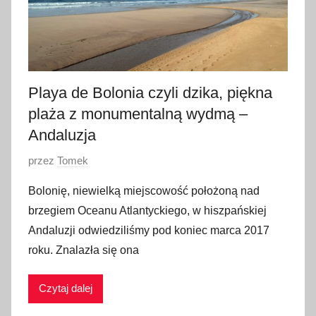
Playa de Bolonia czyli dzika, piękna
plaża z monumentalną wydmą –
Andaluzja
O
przez
Tomek
p
Bolonię, niewielką miejscowość położoną nad
u
brzegiem Oceanu Atlantyckiego, w hiszpańskiej
b
Andaluzji odwiedziliśmy pod koniec marca 2017
l
roku. Znalazła się ona
i
k
Czytaj dalej
o
w