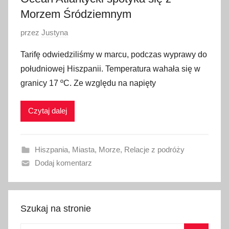
Morzem Śródziemnym
O
przez
Justyna
p
Tarifę odwiedziliśmy w marcu, podczas wyprawy do
u
południowej Hiszpanii. Temperatura wahała się w
b
granicy 17 ºC. Ze względu na napięty
l
i
Czytaj dalej
k
o
w
Hiszpania
,
Miasta
,
Morze
,
Relacje z podróży
a
Dodaj komentarz
n
o
1
4
Szukaj na stronie
l