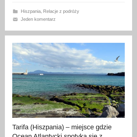
a
Hiszpania
,
Relacje z podróży
n
Jeden komentarz
o
2
5
l
u
t
e
g
o
2
0
1
8
Tarifa (Hiszpania) – miejsce gdzie
Ocean Atlantycki spotyka się z