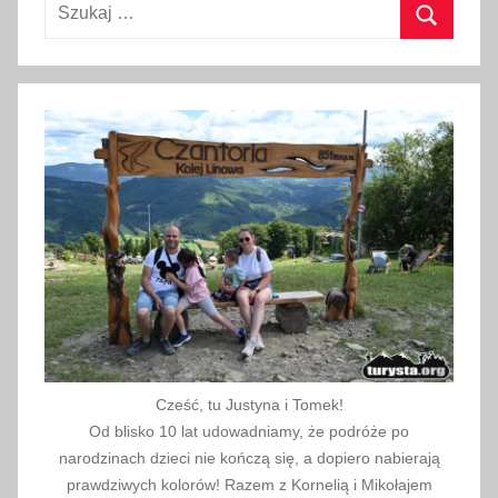
Szukaj:
i
p
Szukaj
c
a
2
0
1
7
Cześć, tu Justyna i Tomek!
Od blisko 10 lat udowadniamy, że podróże po
narodzinach dzieci nie kończą się, a dopiero nabierają
prawdziwych kolorów! Razem z Kornelią i Mikołajem