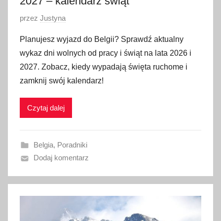
2027 – kalendarz świąt
O
przez
Justyna
p
Planujesz wyjazd do Belgii? Sprawdź aktualny
u
wykaz dni wolnych od pracy i świąt na lata 2026 i
b
2027. Zobacz, kiedy wypadają święta ruchome i
l
zamknij swój kalendarz!
i
k
Czytaj dalej
o
w
a
Belgia
,
Poradniki
n
Dodaj komentarz
o
2
7
k
w