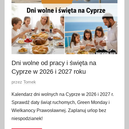
0
2
6
Dni wolne od pracy i święta na
Cyprze w 2026 i 2027 roku
O
przez
Tomek
p
Kalendarz dni wolnych na Cyprze w 2026 i 2027 r.
u
Sprawdź daty świąt ruchomych, Green Monday i
b
Wielkanocy Prawosławnej. Zaplanuj urlop bez
l
niespodzianek!
i
k