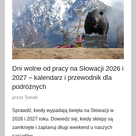
i
e
t
n
i
a
2
0
2
Dni wolne od pracy na Słowacji 2026 i
6
2027 – kalendarz i przewodnik dla
podróżnych
O
przez
Tomek
p
Sprawdź, kiedy wypadają święta na Słowacji w
u
2026 i 2027 roku. Dowiedz się, kiedy sklepy są
b
zamknięte i zaplanuj długi weekend u naszych
l
sąsiadów.