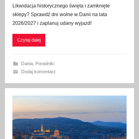
p
Likwidacja historycznego święta i zamknięte
u
sklepy? Sprawdź dni wolne w Danii na lata
b
2026/2027 i zaplanuj udany wyjazd!
l
i
Czytaj dalej
k
o
w
Dania
,
Poradniki
a
Dodaj komentarz
n
o
3
0
c
z
e
r
w