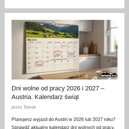
5
m
a
r
c
a
2
0
2
6
Dni wolne od pracy 2026 i 2027 –
Austria. Kalendarz świąt
O
przez
Tomek
p
Planujesz wyjazd do Austrii w 2026 lub 2027 roku?
u
Sprawdź aktualny kalendarz dni wolnych od pracy,