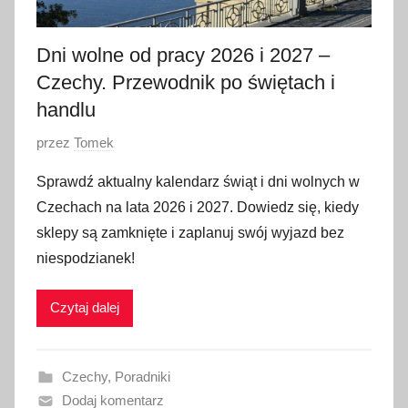
0
2
Dni wolne od pracy 2026 i 2027 –
6
Czechy. Przewodnik po świętach i
handlu
O
przez
Tomek
p
Sprawdź aktualny kalendarz świąt i dni wolnych w
u
Czechach na lata 2026 i 2027. Dowiedz się, kiedy
b
sklepy są zamknięte i zaplanuj swój wyjazd bez
l
niespodzianek!
i
k
Czytaj dalej
o
w
a
Czechy
,
Poradniki
n
Dodaj komentarz
o