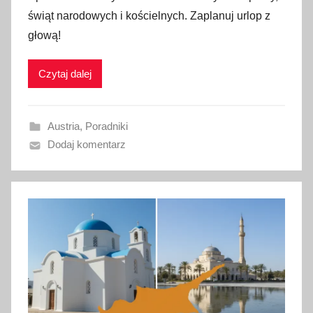
b
świąt narodowych i kościelnych. Zaplanuj urlop z
l
głową!
i
k
Czytaj dalej
o
w
a
Austria
,
Poradniki
n
Dodaj komentarz
o
1
9
l
u
t
e
g
o
2