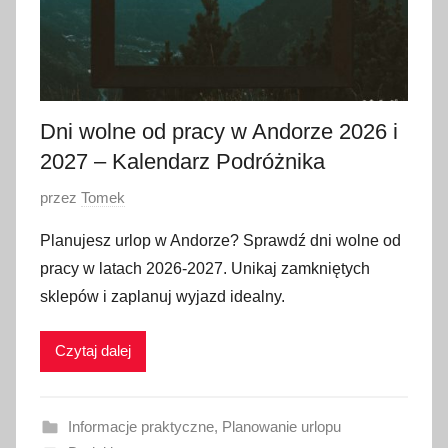
Dni wolne od pracy w Andorze 2026 i
2027 – Kalendarz Podróżnika
O
przez
Tomek
p
Planujesz urlop w Andorze? Sprawdź dni wolne od
u
pracy w latach 2026-2027. Unikaj zamkniętych
b
sklepów i zaplanuj wyjazd idealny.
l
i
Czytaj dalej
k
o
w
Informacje praktyczne
,
Planowanie urlopu
a