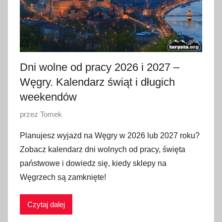
c
a
2
0
2
Dni wolne od pracy 2026 i 2027 –
6
Węgry. Kalendarz świąt i długich
weekendów
O
przez
Tomek
p
Planujesz wyjazd na Węgry w 2026 lub 2027 roku?
u
Zobacz kalendarz dni wolnych od pracy, święta
b
państwowe i dowiedz się, kiedy sklepy na
l
Węgrzech są zamknięte!
i
k
Czytaj dalej
o
w