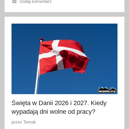
Dodaj komentarz
n
o
8
l
i
p
c
a
2
0
2
6
Święta w Danii 2026 i 2027. Kiedy
wypadają dni wolne od pracy?
O
przez
Tomek