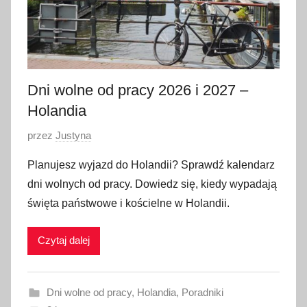
Dni wolne od pracy 2026 i 2027 –
Holandia
O
przez
Justyna
p
Planujesz wyjazd do Holandii? Sprawdź kalendarz
u
dni wolnych od pracy. Dowiedz się, kiedy wypadają
b
święta państwowe i kościelne w Holandii.
l
i
Czytaj dalej
k
o
w
Dni wolne od pracy
,
Holandia
,
Poradniki
a