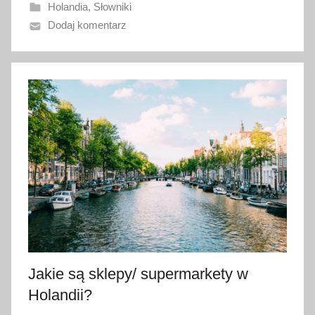
Holandia
,
Słowniki
a
Dodaj komentarz
n
o
1
7
l
u
t
e
g
o
2
0
2
3
Jakie są sklepy/ supermarkety w
Holandii?