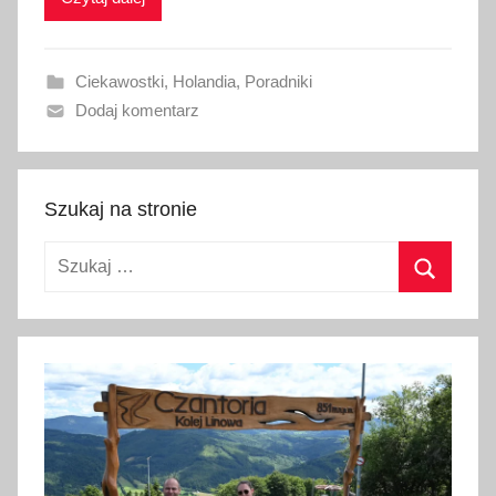
k
o
w
Ciekawostki
,
Holandia
,
Poradniki
a
Dodaj komentarz
n
o
4
k
Szukaj na stronie
w
Szukaj:
i
e
Szukaj
t
n
i
a
2
0
2