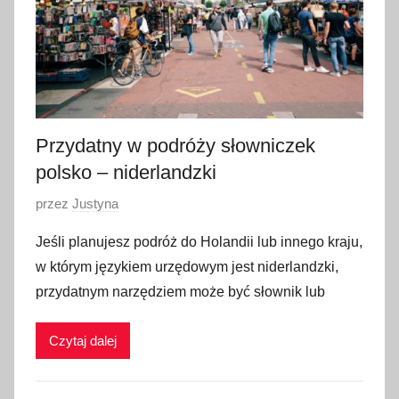
i
a
2
0
2
4
Przydatny w podróży słowniczek
polsko – niderlandzki
O
przez
Justyna
p
Jeśli planujesz podróż do Holandii lub innego kraju,
u
w którym językiem urzędowym jest niderlandzki,
b
przydatnym narzędziem może być słownik lub
l
i
Czytaj dalej
k
o
w