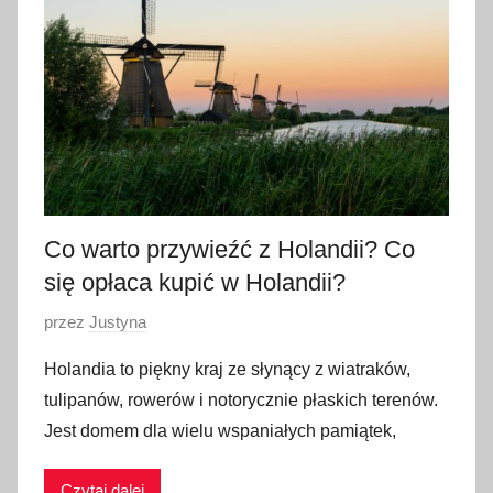
c
z
n
i
a
2
0
2
3
Co warto przywieźć z Holandii? Co
się opłaca kupić w Holandii?
O
przez
Justyna
p
Holandia to piękny kraj ze słynący z wiatraków,
u
tulipanów, rowerów i notorycznie płaskich terenów.
b
Jest domem dla wielu wspaniałych pamiątek,
l
i
Czytaj dalej