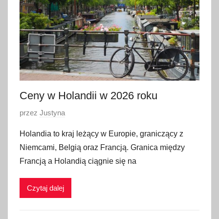
c
z
n
i
a
2
0
2
Ceny w Holandii w 2026 roku
3
O
przez
Justyna
p
Holandia to kraj leżący w Europie, graniczący z
u
Niemcami, Belgią oraz Francją. Granica między
b
Francją a Holandią ciągnie się na
l
i
Czytaj dalej
k
o
w