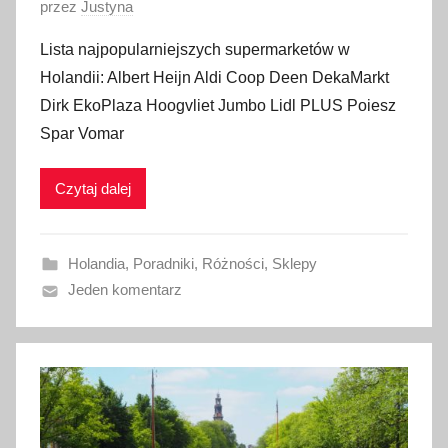
O
przez
Justyna
p
Lista najpopularniejszych supermarketów w
u
Holandii: Albert Heijn Aldi Coop Deen DekaMarkt
b
Dirk EkoPlaza Hoogvliet Jumbo Lidl PLUS Poiesz
l
Spar Vomar
i
k
Czytaj dalej
o
w
a
Holandia
,
Poradniki
,
Różności
,
Sklepy
n
Jeden komentarz
o
1
2
s
t
y