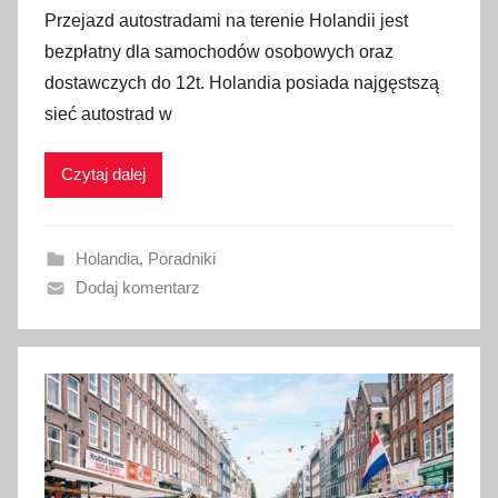
p
Przejazd autostradami na terenie Holandii jest
u
bezpłatny dla samochodów osobowych oraz
b
dostawczych do 12t. Holandia posiada najgęstszą
l
sieć autostrad w
i
k
Czytaj dalej
o
w
a
Holandia
,
Poradniki
n
Dodaj komentarz
o
5
s
t
y
c
z
n