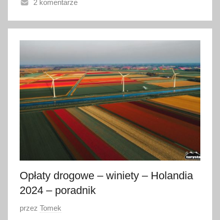
2 komentarze
n
o
1
8
l
u
t
e
g
o
2
0
2
6
Opłaty drogowe – winiety – Holandia
2024 – poradnik
O
przez
Tomek