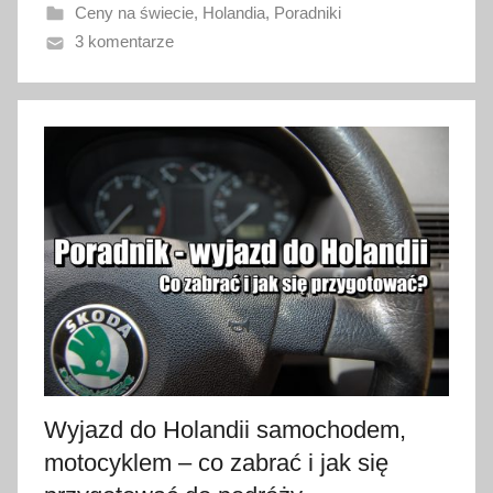
Ceny na świecie
,
Holandia
,
Poradniki
a
3 komentarze
n
o
7
s
t
y
c
z
n
i
a
2
0
2
Wyjazd do Holandii samochodem,
3
motocyklem – co zabrać i jak się