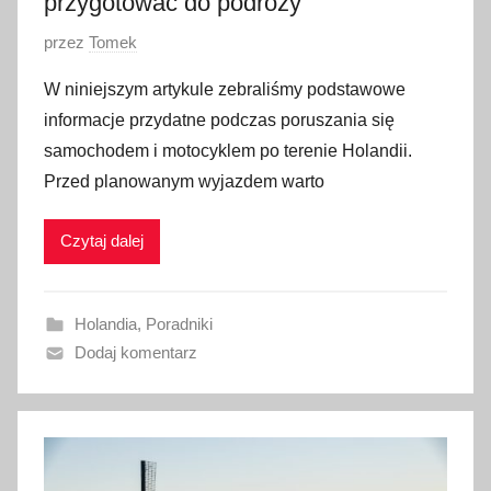
przygotować do podróży
O
przez
Tomek
p
W niniejszym artykule zebraliśmy podstawowe
u
informacje przydatne podczas poruszania się
b
samochodem i motocyklem po terenie Holandii.
l
Przed planowanym wyjazdem warto
i
k
Czytaj dalej
o
w
a
Holandia
,
Poradniki
n
Dodaj komentarz
o
1
s
t
y