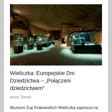
l
i
s
t
o
p
a
d
a
2
0
Wieliczka: Europejskie Dni
2
Dziedzictwa – „Połączeni
2
dziedzictwem”
O
przez
Tomek
p
Muzeum Żup Krakowskich Wieliczka zaprasza na
u