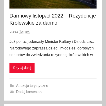
d
a
2
Darmowy listopad 2022 – Rezydencje
0
Królewskie za darmo
2
O
przez
Tomek
2
p
Już po raz jedenasty Minister Kultury i Dziedzictwa
u
Narodowego zaprasza dzieci, młodzież, dorosłych i
b
seniorów do zwiedzania rezydencji królewskich w
l
i
Czytaj dalej
k
o
w
Atrakcje turystyczne
a
Dodaj komentarz
n
o
1