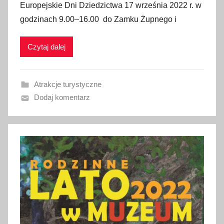
Europejskie Dni Dziedzictwa 17 września 2022 r. w
b
godzinach 9.00–16.00 do Zamku Żupnego i
l
i
Czytaj dalej
k
o
w
Atrakcje turystyczne
a
Dodaj komentarz
n
o
1
3
w
r
z
e
ś
n