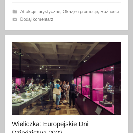
w
Atrakcje turystyczne
,
Okazje i promocje
,
Różności
a
Dodaj komentarz
n
o
1
3
l
i
s
t
o
p
a
d
a
2
Wieliczka: Europejskie Dni
0
Dziedzictwa 2023