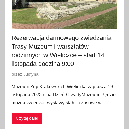
Rezerwacja darmowego zwiedzania
Trasy Muzeum i warsztatów
rodzinnych w Wieliczce – start 14
listopada godzina 9:00
O
przez
Justyna
p
Muzeum Żup Krakowskich Wieliczka zaprasza 19
u
listopada 2023 r. na Dzień OtwartyMuzeum. Będzie
b
można zwiedzać wystawy stałe i czasowe w
l
i
Czytaj dalej
k
o