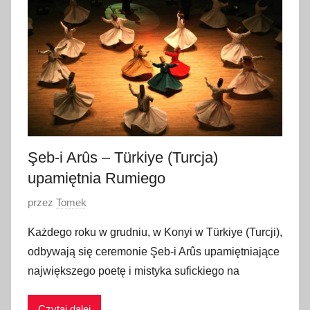
r
u
d
n
i
a
2
0
2
Şeb-i Arûs – Türkiye (Turcja)
2
upamiętnia Rumiego
O
przez
Tomek
p
Każdego roku w grudniu, w Konyi w Türkiye (Turcji),
u
odbywają się ceremonie Şeb-i Arûs upamiętniające
b
największego poetę i mistyka sufickiego na
l
i
Czytaj dalej