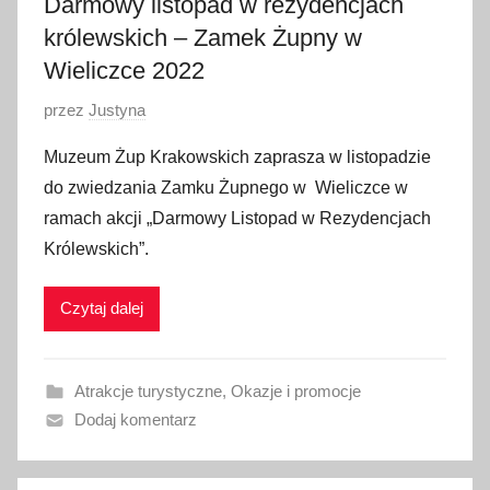
Darmowy listopad w rezydencjach
2
królewskich – Zamek Żupny w
Wieliczce 2022
O
przez
Justyna
p
Muzeum Żup Krakowskich zaprasza w listopadzie
u
do zwiedzania Zamku Żupnego w Wieliczce w
b
ramach akcji „Darmowy Listopad w Rezydencjach
l
Królewskich”.
i
k
Czytaj dalej
o
w
a
Atrakcje turystyczne
,
Okazje i promocje
n
Dodaj komentarz
o
1
1