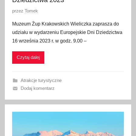
2
O
przez
Tomek
3
p
Muzeum Żup Krakowskich Wieliczka zaprasza do
u
udziału w wydarzeniu Europejskie Dni Dziedzictwa
b
16 września 2023 r. w godz. 9.00 –
l
i
Czytaj dalej
k
o
w
Atrakcje turystyczne
a
Dodaj komentarz
n
o
1
1
w
r