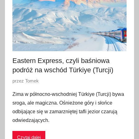
z
e
ś
n
i
a
2
0
Eastern Express, czyli baśniowa
2
podróż na wschód Türkiye (Turcji)
3
O
przez
Tomek
p
Zima w północno-wschodniej Türkiye (Turcji) bywa
u
sroga, ale magiczna. Ośnieżone góry i słońce
b
odbijające się w zamarzniętej tafli jezior czarują
l
odwiedzających.
i
k
Czytaj dalej
o