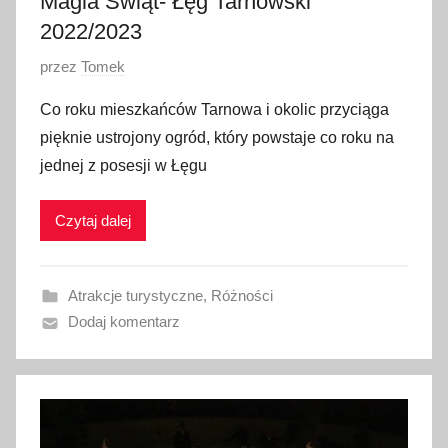
Magia Świąt- Łęg Tarnowski
2022/2023
O
przez
Tomek
p
Co roku mieszkańców Tarnowa i okolic przyciąga
u
pięknie ustrojony ogród, który powstaje co roku na
b
jednej z posesji w Łęgu
l
i
Czytaj dalej
k
o
w
Atrakcje turystyczne
,
Różności
a
Dodaj komentarz
n
o
1
6
g