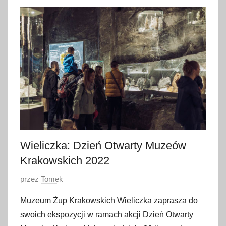
l
i
s
t
o
p
a
d
a
2
0
Wieliczka: Dzień Otwarty Muzeów
2
Krakowskich 2022
2
O
przez
Tomek
p
Muzeum Żup Krakowskich Wieliczka zaprasza do
u
swoich ekspozycji w ramach akcji Dzień Otwarty
b