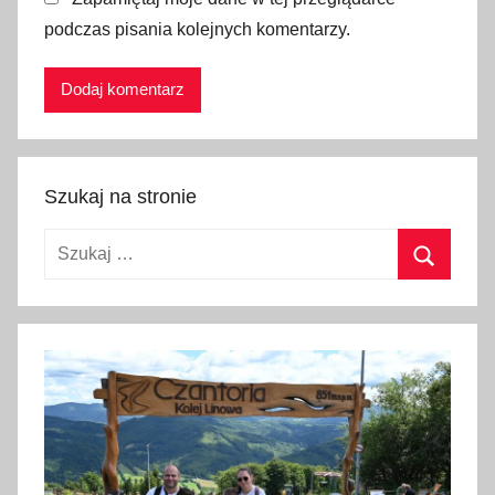
K
podczas pisania kolejnych komentarzy.
r
a
k
o
w
s
Szukaj na stronie
k
i
Szukaj:
c
h
Szukaj
W
i
e
l
i
c
z