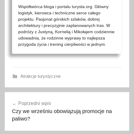
Współtwórca bloga i portalu turysta.org. Główny
logistyk, kierowca i techniczne serce całego
projektu. Pasjonat górskich szlaków, dobrej
architektury i precyzyjnie zaplanowanych tras. W
podróży z Justyną, Kornelią i Mikołajem codziennie
udowadnia, że rodzinne wyprawy to najlepsza
przygoda życia i trening cierpliwości w jednym.
Atrakcje turystyczne
2
Nawigacja
0
Poprzedni wpis
wpisu
2
Czy we wrześniu obowiązują promocje na
2
paliwo?
,
e