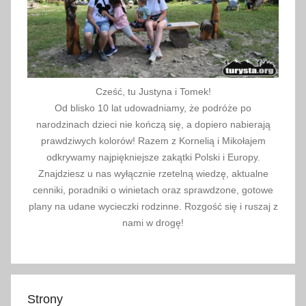
k
a
,
w
i
Cześć, tu Justyna i Tomek!
e
Od blisko 10 lat udowadniamy, że podróże po
l
narodzinach dzieci nie kończą się, a dopiero nabierają
i
prawdziwych kolorów! Razem z Kornelią i Mikołajem
c
odkrywamy najpiękniejsze zakątki Polski i Europy.
Znajdziesz u nas wyłącznie rzetelną wiedzę, aktualne
z
cenniki, poradniki o winietach oraz sprawdzone, gotowe
k
plany na udane wycieczki rodzinne. Rozgość się i ruszaj z
a
nami w drogę!
Strony