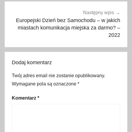
u
r
Następny wpis
o
Europejski Dzień bez Samochodu – w jakich
p
miastach komunikacja miejska za darmo? –
2022
e
j
s
k
Dodaj komentarz
i
e
Twój adres email nie zostanie opublikowany.
d
Wymagane pola są oznaczone
*
n
i
Komentarz
*
d
z
i
e