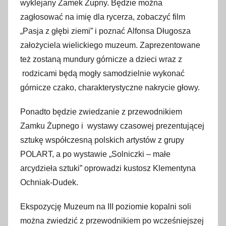
1
wyklejany Zamek Żupny. Będzie można
3
zagłosować na imię dla rycerza, zobaczyć film
w
„Pasja z głębi ziemi” i poznać
Alfonsa Długosza
r
założyciela wielickiego muzeum. Zaprezentowane
z
też zostaną mundury górnicze a dzieci wraz z
e
rodzicami będą mogły samodzielnie wykonać
ś
górnicze czako, charakterystyczne nakrycie głowy.
n
i
Ponadto będzie zwiedzanie z przewodnikiem
a
Zamku Żupnego i wystawy czasowej prezentującej
2
sztukę współczesną polskich artystów z grupy
0
POLART, a po wystawie „Solniczki – małe
2
arcydzieła sztuki” oprowadzi kustosz Klementyna
2
Ochniak-Dudek.
Ekspozycję Muzeum na III poziomie kopalni soli
można zwiedzić z przewodnikiem po wcześniejszej