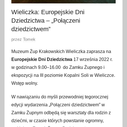
Wieliczka: Europejskie Dni
Dziedzictwa – „Połączeni
dziedzictwem”
O
przez
Tomek
p
Muzeum Żup Krakowskich Wieliczka zaprasza na
u
Europejskie Dni Dziedzictwa
17 września 2022 r.
b
w godzinach 9.00–16.00
do Zamku Żupnego i
l
ekspozycji na III poziomie Kopalni Soli w Wieliczce.
i
Wstęp wolny.
k
o
W nawiązaniu do myśli przewodniej tegorocznej
w
edycji wydarzenia „Połączeni dziedzictwem” w
a
Zamku Żupnym odbędą się warsztaty dla rodzin z
n
o
dziećmi, w czasie których powstanie ogromny,