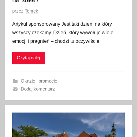
O
przez
Tomek
p
Artykuł sponsorowany Jest taki dzień, na który
u
wszyscy czekamy. Dzień, który wywołuje wiele
b
emocji i pragnień – chodzi tu oczywiście
l
i
Czytaj dalej
k
o
w
Okazje i promocje
a
Dodaj komentarz
n
o
2
1
l
i