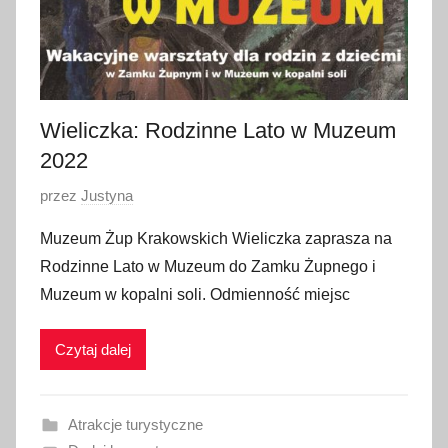
n
i
a
2
0
Wieliczka: Rodzinne Lato w Muzeum
2
2022
2
O
przez
Justyna
p
Muzeum Żup Krakowskich Wieliczka zaprasza na
u
Rodzinne Lato w Muzeum do Zamku Żupnego i
b
Muzeum w kopalni soli. Odmienność miejsc
l
i
Czytaj dalej
k
o
w
Atrakcje turystyczne
a