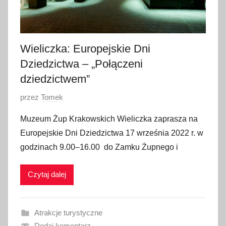
i
a
2
0
Wieliczka: Europejskie Dni
2
Dziedzictwa – „Połączeni
2
dziedzictwem”
O
przez
Tomek
p
Muzeum Żup Krakowskich Wieliczka zaprasza na
u
Europejskie Dni Dziedzictwa 17 września 2022 r. w
b
godzinach 9.00–16.00 do Zamku Żupnego i
l
i
Czytaj dalej
k
o
w
Atrakcje turystyczne
a
Dodaj komentarz