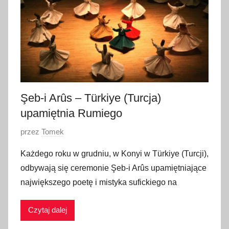
Şeb-i Arûs – Türkiye (Turcja)
upamiętnia Rumiego
O
przez
Tomek
p
Każdego roku w grudniu, w Konyi w Türkiye (Turcji),
u
odbywają się ceremonie Şeb-i Arûs upamiętniające
b
największego poetę i mistyka sufickiego na
l
i
Czytaj dalej
k
o