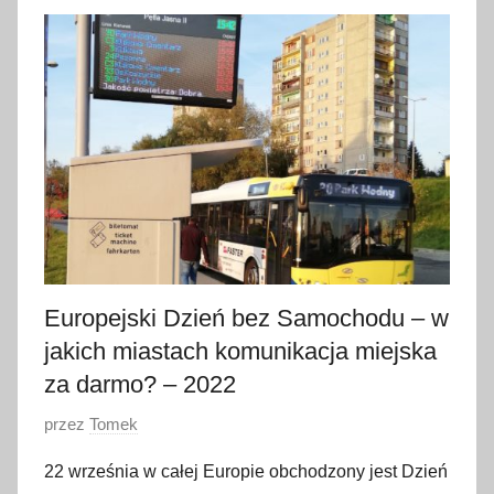
p
a
ź
d
z
i
e
r
n
i
k
Europejski Dzień bez Samochodu – w
a
jakich miastach komunikacja miejska
2
za darmo? – 2022
0
2
O
przez
Tomek
2
p
22 września w całej Europie obchodzony jest Dzień
u