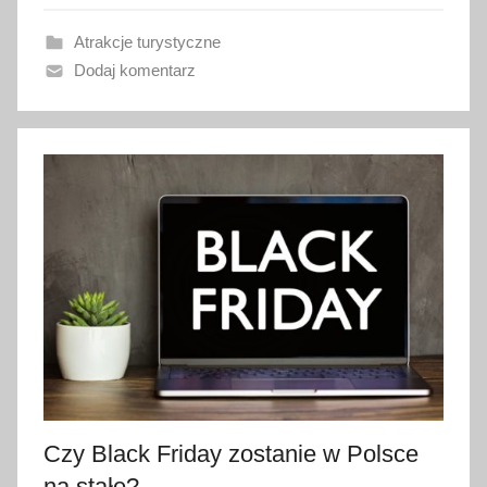
w
Atrakcje turystyczne
a
Dodaj komentarz
n
o
1
6
g
r
u
d
n
i
a
2
0
2
Czy Black Friday zostanie w Polsce
2
na stałe?