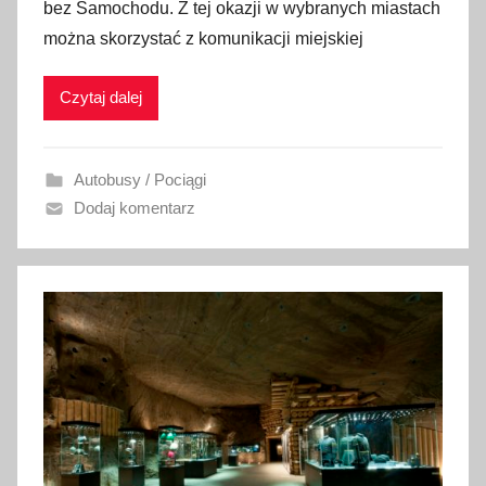
bez Samochodu. Z tej okazji w wybranych miastach
b
można skorzystać z komunikacji miejskiej
l
i
Czytaj dalej
k
o
w
Autobusy / Pociągi
a
Dodaj komentarz
n
o
2
1
w
r
z
e
ś
n