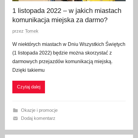
0
1 listopada 2022 – w jakich miastach
2
komunikacja miejska za darmo?
2
O
przez
Tomek
p
W niektórych miastach w Dniu Wszystkich Świętych
u
(1 listopada 2022) będzie można skorzystać z
b
darmowych przejazdów komunikacją miejską.
l
Dzięki takiemu
i
k
Czytaj dalej
o
w
a
Okazje i promocje
n
Dodaj komentarz
o
3
1