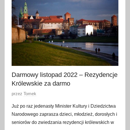
l
i
s
t
o
p
a
d
a
2
Darmowy listopad 2022 – Rezydencje
0
Królewskie za darmo
2
O
przez
Tomek
2
p
Już po raz jedenasty Minister Kultury i Dziedzictwa
u
Narodowego zaprasza dzieci, młodzież, dorosłych i
b
seniorów do zwiedzania rezydencji królewskich w
l