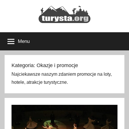
Przejdź
do
treści
Turysta.org
Rodzinny
blog
Menu
podróżniczy
i
portal
turystyczny
Kategoria:
Okazje i promocje
Najciekawsze naszym zdaniem promocje na loty,
hotele, atrakcje turystyczne.