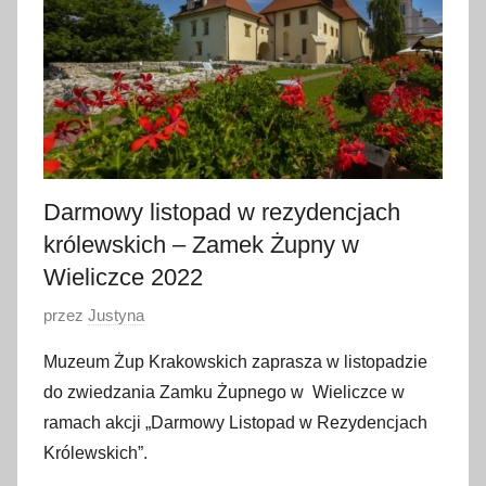
s
t
o
p
a
d
a
2
Darmowy listopad w rezydencjach
0
królewskich – Zamek Żupny w
2
Wieliczce 2022
2
O
przez
Justyna
p
Muzeum Żup Krakowskich zaprasza w listopadzie
u
do zwiedzania Zamku Żupnego w Wieliczce w
b
ramach akcji „Darmowy Listopad w Rezydencjach
l
Królewskich”.
i
k