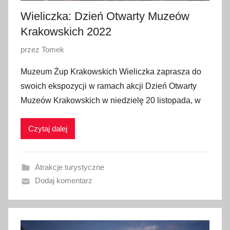
0
Wieliczka: Dzień Otwarty Muzeów
2
Krakowskich 2022
2
O
przez
Tomek
p
Muzeum Żup Krakowskich Wieliczka zaprasza do
u
swoich ekspozycji w ramach akcji Dzień Otwarty
b
Muzeów Krakowskich w niedzielę 20 listopada, w
l
i
Czytaj dalej
k
o
w
Atrakcje turystyczne
a
Dodaj komentarz
n
o
1
1