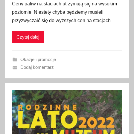
Ceny paliw na stacjach utrzymują się na wysokim
u
poziomie. Niestety chyba będziemy musieli
b
przyzwyczaić się do wyższych cen na stacjach
l
i
Czytaj dalej
k
o
w
Okazje i promocje
a
Dodaj komentarz
n
o
3
1
s
i
e
r
p