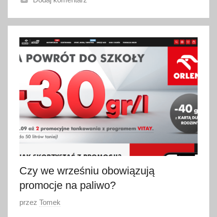
n
o
1
3
w
r
z
e
ś
n
i
a
2
0
Czy we wrześniu obowiązują
2
promocje na paliwo?
2
O
przez
Tomek
p