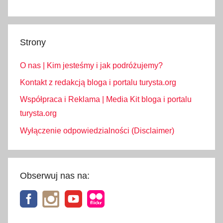
c
,
T
Strony
a
t
O nas | Kim jesteśmy i jak podróżujemy?
r
y
Kontakt z redakcją bloga i portalu turysta.org
S
Współpraca i Reklama | Media Kit bloga i portalu
ł
turysta.org
o
Wyłączenie odpowiedzialności (Disclaimer)
w
a
c
k
Obserwuj nas na:
i
e
,