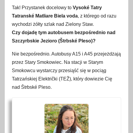
Tak! Przystanek docelowy to
Vysoké Tatry
Tatranské Matliare Biela voda
, z którego od razu
wychodzi żółty szlak nad Zielony Staw.
Czy dojadę tym autobusem bezpośrednio nad
Szczyrbskie Jezioro (Štrbské Pleso)?
Nie bezpośrednio. Autobusy A15 i A45 przejeżdżają
przez Stary Smokowiec. Na stacji w Starym
Smokowcu wystarczy przesiąść się w pociąg
Tatrzańskiej Električki (TEŽ), który dowiezie Cię
nad Štrbské Pleso.