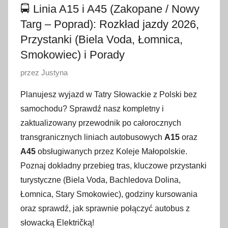
🚍 Linia A15 i A45 (Zakopane / Nowy
Targ – Poprad): Rozkład jazdy 2026,
Przystanki (Biela Voda, Łomnica,
Smokowiec) i Porady
O
przez
Justyna
p
Planujesz wyjazd w Tatry Słowackie z Polski bez
u
samochodu? Sprawdź nasz kompletny i
b
zaktualizowany przewodnik po całorocznych
l
transgranicznych liniach autobusowych
A15
oraz
i
A45
obsługiwanych przez Koleje Małopolskie
.
k
o
Poznaj dokładny przebieg tras, kluczowe przystanki
w
turystyczne (Biela Voda, Bachledova Dolina,
a
Łomnica, Stary Smokowiec)
, godziny kursowania
n
oraz sprawdź, jak sprawnie połączyć autobus z
o
słowacką Električką!