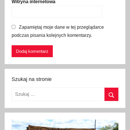
Witryna internetowa
e
,
l
Zapamiętaj moje dane w tej przeglądarce
i
podczas pisania kolejnych komentarzy.
n
i
a
A
1
5
Szukaj na stronie
,
M
Szukaj:
a
ł
Szukaj
o
p
o