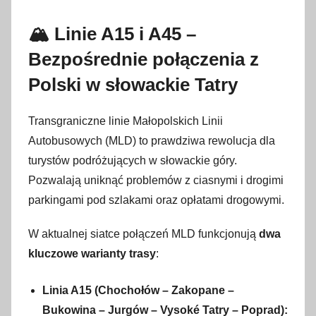
5
s
🏔️ Linie A15 i A45 –
i
Bezpośrednie połączenia z
e
r
Polski w słowackie Tatry
p
n
Transgraniczne linie Małopolskich Linii
i
Autobusowych (MLD) to prawdziwa rewolucja dla
a
turystów podróżujących w słowackie góry
.
2
Pozwalają uniknąć problemów z ciasnymi i drogimi
0
parkingami pod szlakami oraz opłatami drogowymi.
2
6
W aktualnej siatce połączeń MLD funkcjonują
dwa
kluczowe warianty trasy
:
Linia A15 (Chochołów – Zakopane –
Bukowina – Jurgów – Vysoké Tatry – Poprad):