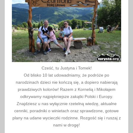
l
s
k
a
,
S
t
a
r
Cześć, tu Justyna i Tomek!
ý
Od blisko 10 lat udowadniamy, że podróże po
S
narodzinach dzieci nie kończą się, a dopiero nabierają
m
prawdziwych kolorów! Razem z Kornelią i Mikołajem
o
odkrywamy najpiękniejsze zakątki Polski i Europy.
Znajdziesz u nas wyłącznie rzetelną wiedzę, aktualne
k
cenniki, poradniki o winietach oraz sprawdzone, gotowe
o
plany na udane wycieczki rodzinne. Rozgość się i ruszaj z
v
nami w drogę!
e