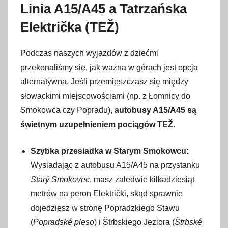
Linia A15/A45 a Tatrzańska
Električka (TEŽ)
Podczas naszych wyjazdów z dziećmi
przekonaliśmy się, jak ważna w górach jest opcja
alternatywna. Jeśli przemieszczasz się między
słowackimi miejscowościami (np. z Łomnicy do
Smokowca czy Popradu),
autobusy A15/A45 są
świetnym uzupełnieniem pociągów TEŽ
.
Szybka przesiadka w Starym Smokowcu:
Wysiadając z autobusu A15/A45 na przystanku
Starý Smokovec
, masz zaledwie kilkadziesiąt
metrów na peron Električki, skąd sprawnie
dojedziesz w stronę Popradzkiego Stawu
(
Popradské pleso
) i Štrbskiego Jeziora (
Štrbské