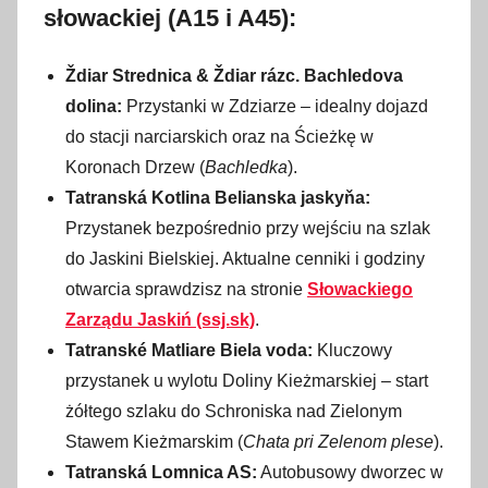
słowackiej (A15 i A45):
Ždiar Strednica & Ždiar rázc. Bachledova
dolina:
Przystanki w Zdziarze – idealny dojazd
do stacji narciarskich oraz na Ścieżkę w
Koronach Drzew (
Bachledka
).
Tatranská Kotlina Belianska jaskyňa:
Przystanek bezpośrednio przy wejściu na szlak
do Jaskini Bielskiej. Aktualne cenniki i godziny
otwarcia sprawdzisz na stronie
Słowackiego
Zarządu Jaskiń (ssj.sk)
.
Tatranské Matliare Biela voda:
Kluczowy
przystanek u wylotu Doliny Kieżmarskiej – start
żółtego szlaku do Schroniska nad Zielonym
Stawem Kieżmarskim (
Chata pri Zelenom plese
).
Tatranská Lomnica AS:
Autobusowy dworzec w