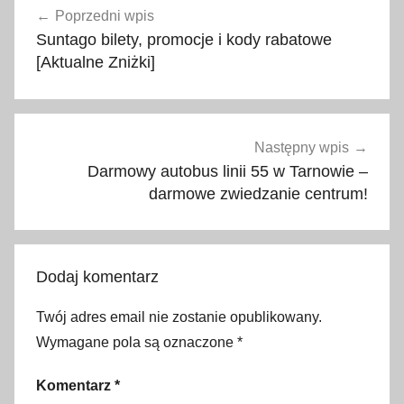
u
Poprzedni wpis
wpisu
t
Suntago bilety, promocje i kody rabatowe
o
[Aktualne Zniżki]
b
u
s
,
Następny wpis
j
Darmowy autobus linii 55 w Tarnowie –
a
darmowe zwiedzanie centrum!
k
d
o
Dodaj komentarz
j
e
Twój adres email nie zostanie opublikowany.
c
Wymagane pola są oznaczone
*
h
a
Komentarz
*
ć