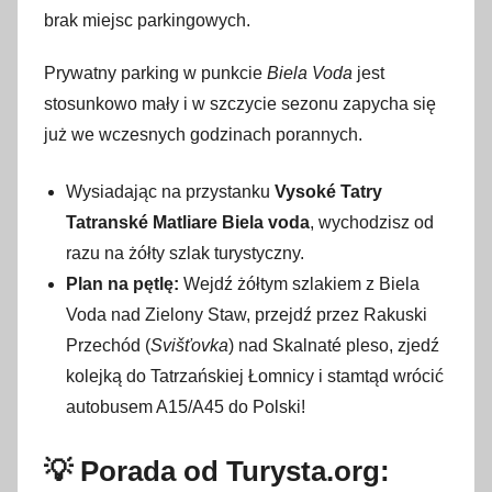
brak miejsc parkingowych.
Prywatny parking w punkcie
Biela Voda
jest
stosunkowo mały i w szczycie sezonu zapycha się
już we wczesnych godzinach porannych.
Wysiadając na przystanku
Vysoké Tatry
Tatranské Matliare Biela voda
, wychodzisz od
razu na żółty szlak turystyczny.
Plan na pętlę:
Wejdź żółtym szlakiem z Biela
Voda nad Zielony Staw, przejdź przez Rakuski
Przechód (
Svišťovka
) nad Skalnaté pleso, zjedź
kolejką do Tatrzańskiej Łomnicy i stamtąd wrócić
autobusem A15/A45 do Polski!
💡 Porada od Turysta.org: