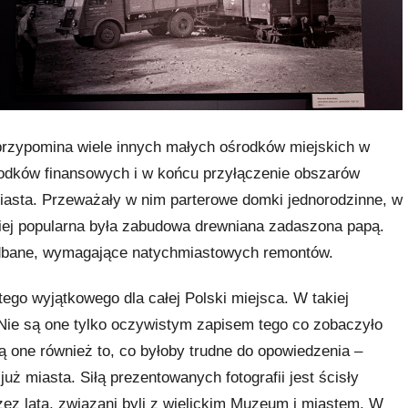
przypomina wiele innych małych ośrodków miejskich w
środków finansowych i w końcu przyłączenie obszarów
iasta. Przeważały w nim parterowe domki jednorodzinne, w
iej popularna była zabudowa drewniana zadaszona papą.
dbane, wymagające natychmiastowych remontów.
tego wyjątkowego dla całej Polski miejsca. W takiej
w. Nie są one tylko oczywistym zapisem tego co zobaczyło
ą one również to, co byłoby trudne do opowiedzenia –
już miasta. Siłą prezentowanych fotografii jest ścisły
zez lata, związani byli z wielickim Muzeum i miastem. W