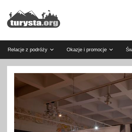
Przejdź
do
treści
Rodzinny
Turysta.org
blog
podróżniczy
Relacje z podróży
Okazje i promocje
Św
i
portal
turystyczny