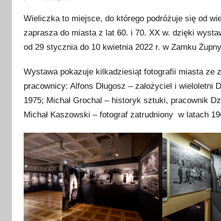
p
Wieliczka to miejsce, do którego podróżuje się od
u
zaprasza do miasta z lat 60. i 70. XX w. dzięki wyst
b
od 29 stycznia do 10 kwietnia 2022 r. w Zamku Żupn
l
i
Wystawa pokazuje kilkadziesiąt fotografii miasta ze 
k
pracownicy: Alfons Długosz – założyciel i wieloletn
o
w
1975; Michał Grochal – historyk sztuki, pracownik 
a
Michał Kaszowski – fotograf zatrudniony w latach 1
n
o
4
l
u
t
e
g