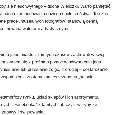
oby się nieuchwytnego – ducha Wieliczki. Warto pamiętać,
z ruin i czas budowania nowego społeczeństwa. To czas
ne prace „muzealnych fotografów” stanowią cenną
acechowaną walorami artystycznymi.
wie a jakie miasto z tamtych czasów zachowali w swej
eum zwraca się z prośbą o pomoc w odtworzeniu jego
yniesienie lub przesłanie zdjęć, z drugiej – dostarczenie
i wspomnienia zostaną zamieszczone na „ścianie
metamorfozy rynku, układ sklepów i ich asortymentu,
cznych, „Facebooka” z tamtych lat, czyli witryny ze
j zabawy i świętowania.