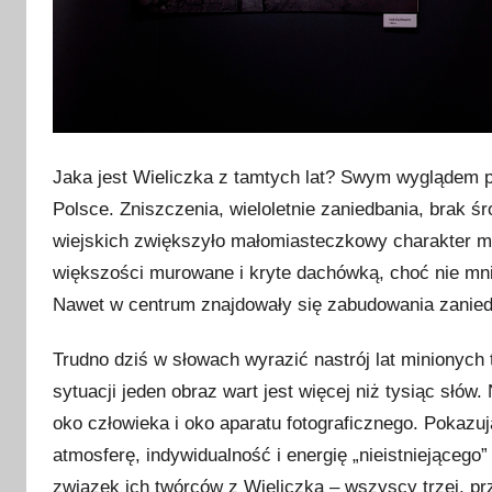
Jaka jest Wieliczka z tamtych lat? Swym wyglądem 
Polsce. Zniszczenia, wieloletnie zaniedbania, brak 
wiejskich zwiększyło małomiasteczkowy charakter m
większości murowane i kryte dachówką, choć nie mn
Nawet w centrum znajdowały się zabudowania zanie
Trudno dziś w słowach wyrazić nastrój lat minionych 
sytuacji jeden obraz wart jest więcej niż tysiąc słó
oko człowieka i oko aparatu fotograficznego. Pokazuj
atmosferę, indywidualność i energię „nieistniejącego” 
związek ich twórców z Wieliczką – wszyscy trzej, pr