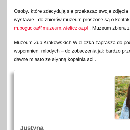
Osoby, które zdecydują się przekazać swoje zdjęci
wystawie i do zbiorów muzeum proszone są o kontakt
m.bogucka@muzeum.wieliczka.pl
. Muzeum zbiera zd
Muzeum Żup Krakowskich Wieliczka zaprasza do pod
wspomnień, młodych – do zobaczenia jak bardzo przeo
dawne miasto ze słynną kopalnią soli.
Justyna