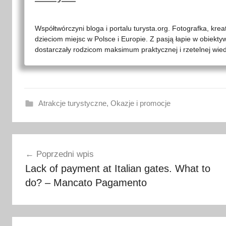
Współtwórczyni bloga i portalu turysta.org. Fotografka, kre
dzieciom miejsc w Polsce i Europie. Z pasją łapie w obiekty
dostarczały rodzicom maksimum praktycznej i rzetelnej wied
Atrakcje turystyczne
,
Okazje i promocje
f
Nawigacja
o
Poprzedni wpis
t
wpisu
Lack of payment at Italian gates. What to
o
do? – Mancato Pagamento
g
r
a
f