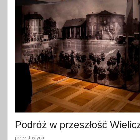
Podróż w przeszłość Wielicz
O
przez
Justyna