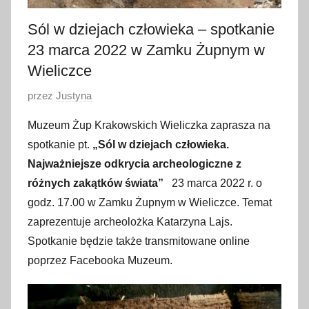
Sól w dziejach człowieka – spotkanie
23 marca 2022 w Zamku Żupnym w
Wieliczce
O
przez
Justyna
p
Muzeum Żup Krakowskich Wieliczka zaprasza na
u
spotkanie pt.
„Sól w dziejach człowieka.
b
Najważniejsze odkrycia archeologiczne z
l
różnych zakątków świata”
23 marca 2022 r. o
i
godz. 17.00 w Zamku Żupnym w Wieliczce. Temat
k
o
zaprezentuje archeolożka Katarzyna Lajs.
w
Spotkanie będzie także transmitowane online
a
poprzez Facebooka Muzeum.
n
o