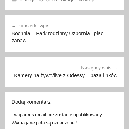
M
Nawigacja
u
Poprzedni wpis
wpisu
z
Bochnia – Park rodzinny Uzbornia i plac
e
zabaw
u
m
Ż
u
Następny wpis
p
Kamery na żywo/live z Odessy – baza linków
K
r
a
Dodaj komentarz
k
o
Twój adres email nie zostanie opublikowany.
w
Wymagane pola są oznaczone
*
s