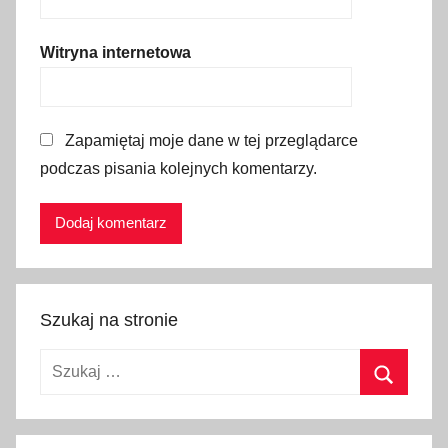
e
,
Witryna internetowa
w
i
e
Zapamiętaj moje dane w tej przeglądarce
l
podczas pisania kolejnych komentarzy.
i
c
z
k
a
,
Szukaj na stronie
w
y
Szukaj:
d
a
Szukaj
r