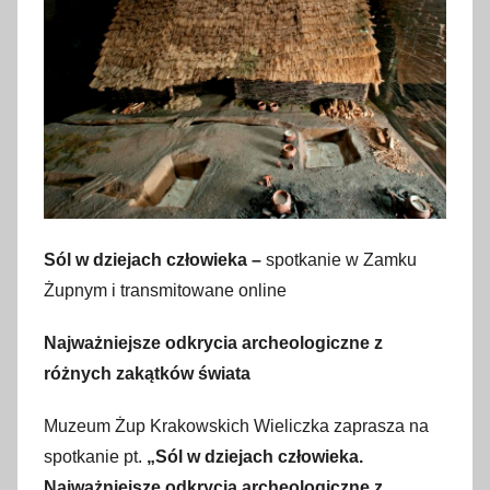
2
1
m
a
r
c
a
2
0
2
Sól w dziejach człowieka –
spotkanie w Zamku
2
Żupnym i transmitowane online
Najważniejsze odkrycia archeologiczne z
różnych zakątków świata
Muzeum Żup Krakowskich Wieliczka zaprasza na
spotkanie pt.
„Sól w dziejach człowieka.
Najważniejsze odkrycia archeologiczne z