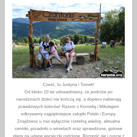
z
e
n
i
e
,
Z
a
m
e
k
Cześć, tu Justyna i Tomek!
Ż
Od blisko 10 lat udowadniamy, że podróże po
u
narodzinach dzieci nie kończą się, a dopiero nabierają
p
prawdziwych kolorów! Razem z Kornelią i Mikołajem
n
odkrywamy najpiękniejsze zakątki Polski i Europy.
y
Znajdziesz u nas wyłącznie rzetelną wiedzę, aktualne
cenniki, poradniki o winietach oraz sprawdzone, gotowe
plany na udane wycieczki rodzinne. Rozgość się i ruszaj z