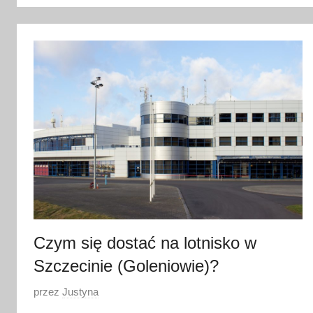
l
u
t
e
g
o
2
0
2
2
Czym się dostać na lotnisko w
Szczecinie (Goleniowie)?
O
przez
Justyna
p