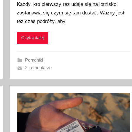
Każdy, kto pierwszy raz udaje się na lotnisko,
u
zastanawia się czym się tam dostać. Ważny jest
b
też czas podróży, aby
l
i
k
Czytaj dalej
o
w
a
Poradniki
n
2 komentarze
o
9
l
u
t
e
g
o