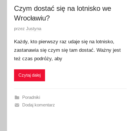
Czym dostać się na lotnisko we
Wrocławiu?
O
przez
Justyna
p
Każdy, kto pierwszy raz udaje się na lotnisko,
u
zastanawia się czym się tam dostać. Ważny jest
b
też czas podróży, aby
l
i
k
Czytaj dalej
o
w
a
Poradniki
n
Dodaj komentarz
o
2
2