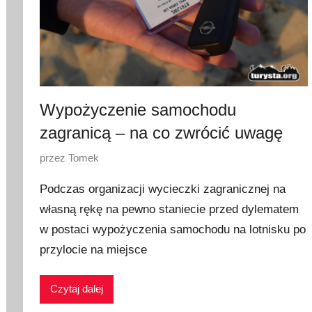
2
0
2
0
Wypożyczenie samochodu
zagranicą – na co zwrócić uwagę
O
przez
Tomek
p
Podczas organizacji wycieczki zagranicznej na
u
własną rękę na pewno staniecie przed dylematem
b
w postaci wypożyczenia samochodu na lotnisku po
l
i
przylocie na miejsce
k
o
Czytaj dalej
w