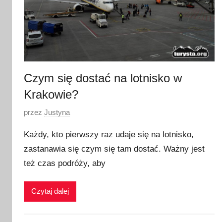
n
i
a
2
0
2
Czym się dostać na lotnisko w
1
Krakowie?
O
przez
Justyna
p
Każdy, kto pierwszy raz udaje się na lotnisko,
u
zastanawia się czym się tam dostać. Ważny jest
b
też czas podróży, aby
l
i
k
Czytaj dalej
o
w