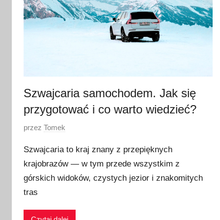
Szwajcaria samochodem. Jak się
przygotować i co warto wiedzieć?
O
przez
Tomek
p
Szwajcaria to kraj znany z przepięknych
u
krajobrazów — w tym przede wszystkim z
b
górskich widoków, czystych jezior i znakomitych
l
i
tras
k
o
Czytaj dalej