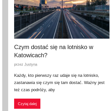
Czym dostać się na lotnisko w
Katowicach?
O
przez
Justyna
p
Każdy, kto pierwszy raz udaje się na lotnisko,
u
zastanawia się czym się tam dostać. Ważny jest
b
też czas podróży, aby
l
i
k
Czytaj dalej
o