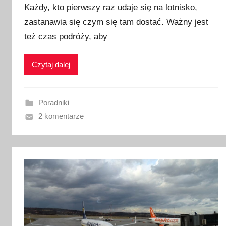
Każdy, kto pierwszy raz udaje się na lotnisko,
u
zastanawia się czym się tam dostać. Ważny jest
b
też czas podróży, aby
l
i
k
Czytaj dalej
o
w
a
Poradniki
n
2 komentarze
o
2
4
w
r
z
e
ś