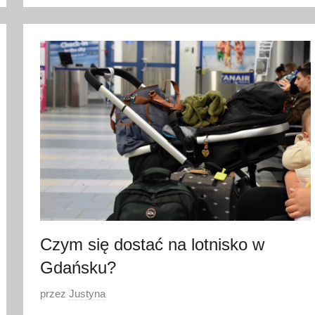
9
p
a
ź
d
z
i
e
r
n
i
k
a
Czym się dostać na lotnisko w
2
Gdańsku?
0
2
O
przez
Justyna
1
p