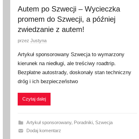
Autem po Szwecji – Wycieczka
promem do Szwecji, a później
zwiedzanie z autem!
O
przez
Justyna
p
Artykuł sponsorowany Szwecja to wymarzony
u
kierunek na niedługi, ale treściwy roadtrip.
b
Bezpłatne autostrady, doskonały stan techniczny
l
i
dróg i ich bezpieczeństwo
k
o
Czytaj dalej
w
a
n
Artykuł sponsorowany
,
Poradniki
,
Szwecja
o
Dodaj komentarz
2