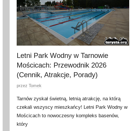
Letni Park Wodny w Tarnowie
Mościcach: Przewodnik 2026
(Cennik, Atrakcje, Porady)
O
przez
Tomek
p
Tarnów zyskał świetną, letnią atrakcję, na którą
u
czekali wszyscy mieszkańcy! Letni Park Wodny w
b
Mościcach to nowoczesny kompleks basenów,
l
i
który