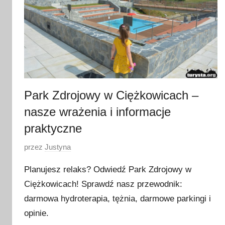
Park Zdrojowy w Ciężkowicach –
nasze wrażenia i informacje
praktyczne
O
przez
Justyna
p
Planujesz relaks? Odwiedź Park Zdrojowy w
u
Ciężkowicach! Sprawdź nasz przewodnik:
b
darmowa hydroterapia, tężnia, darmowe parkingi i
l
i
opinie.