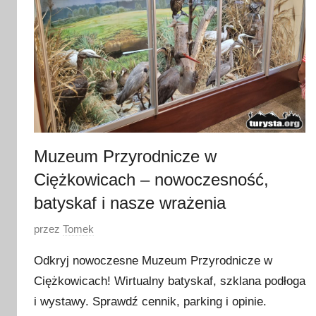
Muzeum Przyrodnicze w
Ciężkowicach – nowoczesność,
batyskaf i nasze wrażenia
O
przez
Tomek
p
Odkryj nowoczesne Muzeum Przyrodnicze w
u
Ciężkowicach! Wirtualny batyskaf, szklana podłoga
b
i wystawy. Sprawdź cennik, parking i opinie.
l