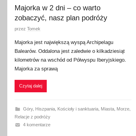
Majorka w 2 dni – co warto
zobaczyć, nasz plan podróży
O
przez
Tomek
p
Majorka jest największą wyspą Archipelagu
u
Balearów. Oddalona jest zaledwie o kilkadziesiąt
b
kilometrów na wschód od Półwyspu Iberyjskiego.
l
i
Majorka za sprawą
k
o
Czytaj dalej
w
a
n
Góry
,
Hiszpania
,
Kościoły i sanktuaria
,
Miasta
,
Morze
,
o
Relacje z podróży
1
4 komentarze
2