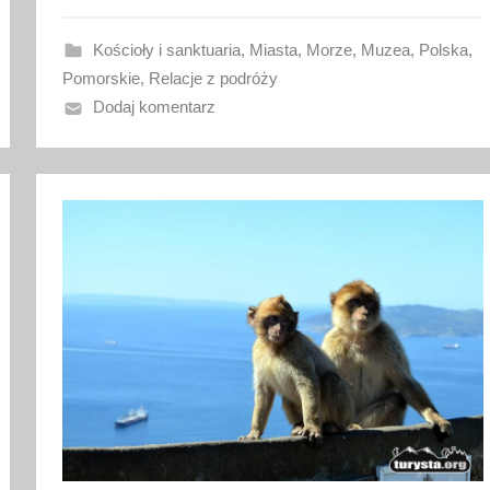
w
a
Kościoły i sanktuaria
,
Miasta
,
Morze
,
Muzea
,
Polska
,
n
Pomorskie
,
Relacje z podróży
o
Dodaj komentarz
9
s
i
e
r
p
n
i
a
2
0
1
8