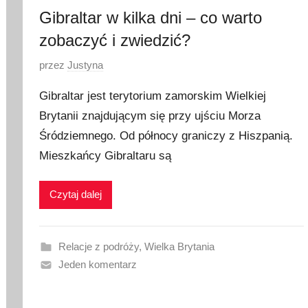
Gibraltar w kilka dni – co warto
zobaczyć i zwiedzić?
O
przez
Justyna
p
Gibraltar jest terytorium zamorskim Wielkiej
u
Brytanii znajdującym się przy ujściu Morza
b
Śródziemnego. Od północy graniczy z Hiszpanią.
l
i
Mieszkańcy Gibraltaru są
k
o
Czytaj dalej
w
a
n
Relacje z podróży
,
Wielka Brytania
o
Jeden komentarz
2
s