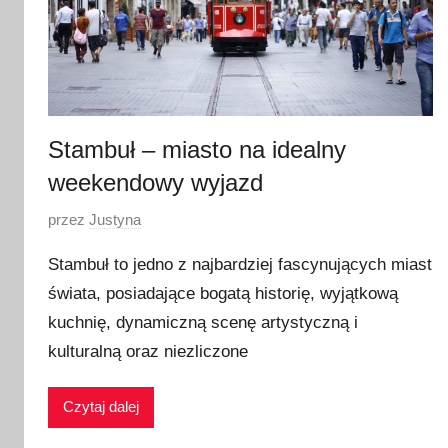
Stambuł – miasto na idealny
weekendowy wyjazd
O
przez
Justyna
p
Stambuł to jedno z najbardziej fascynujących miast
u
świata, posiadające bogatą historię, wyjątkową
b
kuchnię, dynamiczną scenę artystyczną i
l
i
kulturalną oraz niezliczone
k
o
Czytaj dalej
w