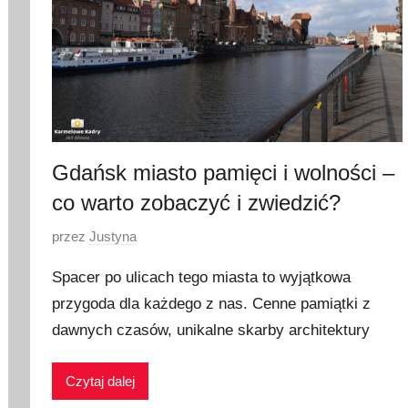
Gdańsk miasto pamięci i wolności –
co warto zobaczyć i zwiedzić?
O
przez
Justyna
p
Spacer po ulicach tego miasta to wyjątkowa
u
przygoda dla każdego z nas. Cenne pamiątki z
b
dawnych czasów, unikalne skarby architektury
l
i
k
Czytaj dalej
o