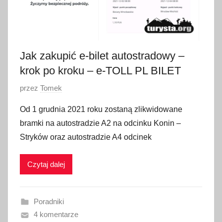
a
d
a
2
Jak zakupić e-bilet autostradowy –
0
krok po kroku – e-TOLL PL BILET
2
1
O
przez
Tomek
p
Od 1 grudnia 2021 roku zostaną zlikwidowane
u
bramki na autostradzie A2 na odcinku Konin –
b
Stryków oraz autostradzie A4 odcinek
l
i
Czytaj dalej
k
o
w
Poradniki
a
4 komentarze
n