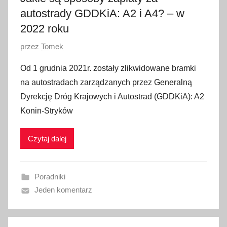
autostrady GDDKiA: A2 i A4? – w
2022 roku
O
przez
Tomek
p
Od 1 grudnia 2021r. zostały zlikwidowane bramki
u
na autostradach zarządzanych przez Generalną
b
Dyrekcję Dróg Krajowych i Autostrad (GDDKiA): A2
l
Konin-Stryków
i
k
Czytaj dalej
o
w
a
Poradniki
n
Jeden komentarz
o
1
1