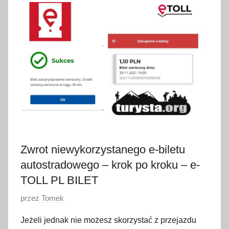
s
t
y
c
z
n
i
a
2
0
2
Zwrot niewykorzystanego e-biletu
2
autostradowego – krok po kroku – e-
TOLL PL BILET
O
przez
Tomek
p
Jeżeli jednak nie możesz skorzystać z przejazdu
u