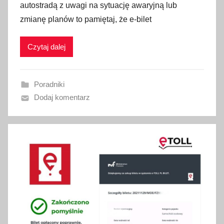
autostradą z uwagi na sytuację awaryjną lub
b
zmianę planów to pamiętaj, że e-bilet
l
i
Czytaj dalej
k
o
w
Poradniki
a
Dodaj komentarz
n
o
3
0
l
i
s
t
o
p