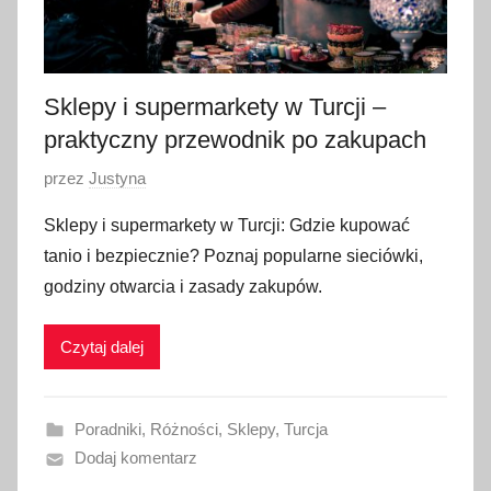
2
0
2
6
Sklepy i supermarkety w Turcji –
praktyczny przewodnik po zakupach
O
przez
Justyna
p
Sklepy i supermarkety w Turcji: Gdzie kupować
u
tanio i bezpiecznie? Poznaj popularne sieciówki,
b
godziny otwarcia i zasady zakupów.
l
i
Czytaj dalej
k
o
w
Poradniki
,
Różności
,
Sklepy
,
Turcja
a
Dodaj komentarz
n