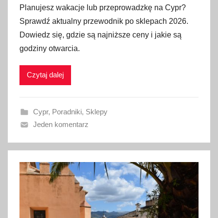
Planujesz wakacje lub przeprowadzkę na Cypr?
u
Sprawdź aktualny przewodnik po sklepach 2026.
b
Dowiedz się, gdzie są najniższe ceny i jakie są
l
godziny otwarcia.
i
k
Czytaj dalej
o
w
a
Cypr
,
Poradniki
,
Sklepy
n
Jeden komentarz
o
1
9
l
u
t
e
g