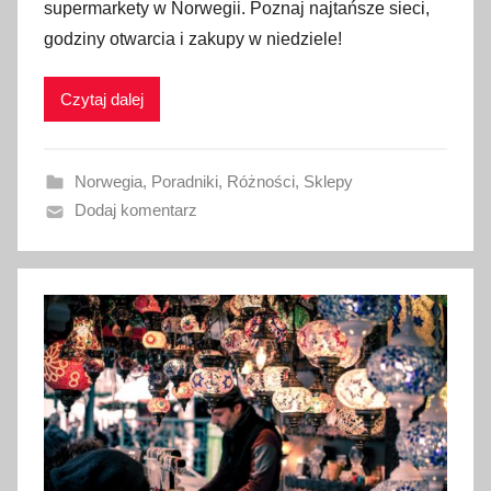
supermarkety w Norwegii. Poznaj najtańsze sieci,
b
godziny otwarcia i zakupy w niedziele!
l
i
Czytaj dalej
k
o
w
Norwegia
,
Poradniki
,
Różności
,
Sklepy
a
Dodaj komentarz
n
o
7
c
z
e
r
w
c
a