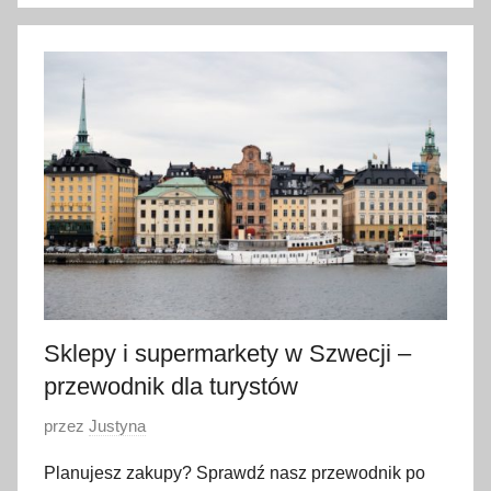
o
1
c
z
e
r
w
c
a
2
0
2
6
Sklepy i supermarkety w Szwecji –
przewodnik dla turystów
O
przez
Justyna
p
Planujesz zakupy? Sprawdź nasz przewodnik po
u