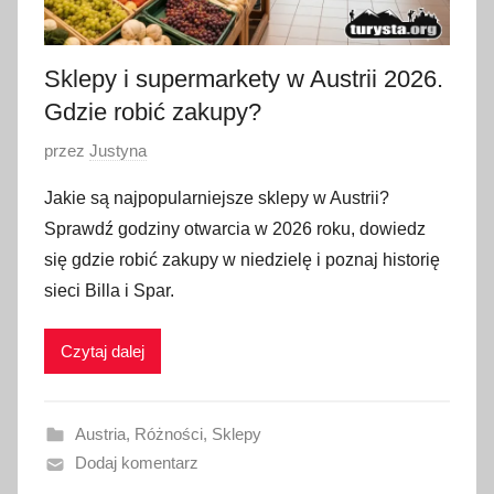
Sklepy i supermarkety w Austrii 2026.
Gdzie robić zakupy?
O
przez
Justyna
p
Jakie są najpopularniejsze sklepy w Austrii?
u
Sprawdź godziny otwarcia w 2026 roku, dowiedz
b
się gdzie robić zakupy w niedzielę i poznaj historię
l
sieci Billa i Spar.
i
k
Czytaj dalej
o
w
a
Austria
,
Różności
,
Sklepy
n
Dodaj komentarz
o