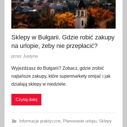
Sklepy w Bułgarii. Gdzie robić zakupy
na urlopie, żeby nie przepłacić?
O
przez
Justyna
p
Wyjeżdżasz do Bułgarii? Zobacz, gdzie zrobić
u
najtańsze zakupy, które supermarkety omijać i jak
b
działają sklepy w niedziele.
l
i
Czytaj dalej
k
o
w
Informacje praktyczne
,
Planowanie urlopu
,
Sklepy
a