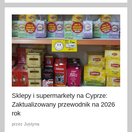
1
9
l
u
t
e
g
o
2
0
2
6
Sklepy i supermarkety na Cyprze:
Zaktualizowany przewodnik na 2026
rok
O
przez
Justyna
p