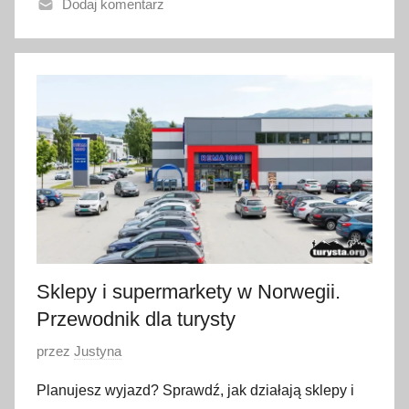
Dodaj komentarz
n
o
8
l
i
p
c
a
2
0
2
6
Sklepy i supermarkety w Norwegii.
Przewodnik dla turysty
O
przez
Justyna
p
Planujesz wyjazd? Sprawdź, jak działają sklepy i
u