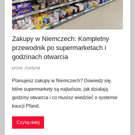
2
0
2
6
Zakupy w Niemczech: Kompletny
przewodnik po supermarketach i
godzinach otwarcia
O
przez
Justyna
p
Planujesz zakupy w Niemczech? Dowiedz się,
u
które supermarkety są najtańsze, jak działają
b
godziny otwarcia i co musisz wiedzieć o systemie
l
kaucji Pfand.
i
k
Czytaj dalej
o
w