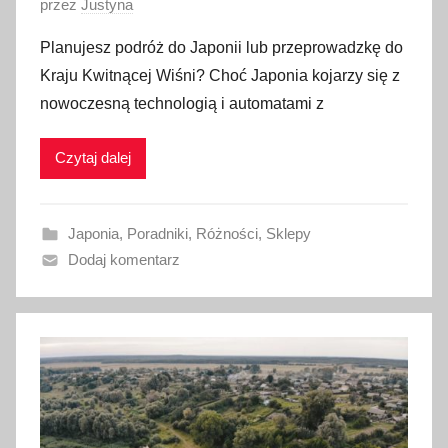
O
przez
Justyna
p
Planujesz podróż do Japonii lub przeprowadzkę do
u
Kraju Kwitnącej Wiśni? Choć Japonia kojarzy się z
b
nowoczesną technologią i automatami z
l
i
Czytaj dalej
k
o
w
Japonia
,
Poradniki
,
Różności
,
Sklepy
a
Dodaj komentarz
n
o
4
s
t
y
c
z