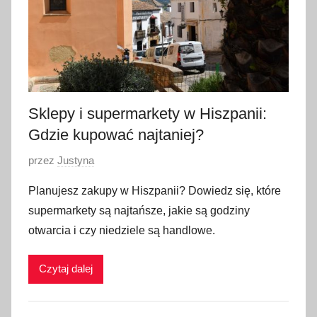
o
2
0
2
6
Sklepy i supermarkety w Hiszpanii:
Gdzie kupować najtaniej?
O
przez
Justyna
p
Planujesz zakupy w Hiszpanii? Dowiedz się, które
u
supermarkety są najtańsze, jakie są godziny
b
otwarcia i czy niedziele są handlowe.
l
i
Czytaj dalej
k
o
w