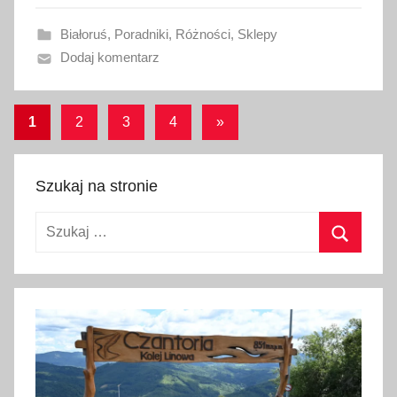
a
Białoruś
,
Poradniki
,
Różności
,
Sklepy
n
Dodaj komentarz
o
1
s
Stronicowanie
Następne
1
2
3
4
»
t
wpisy
wpisów
y
c
Szukaj na stronie
z
n
Szukaj:
i
Szukaj
a
2
0
2
6