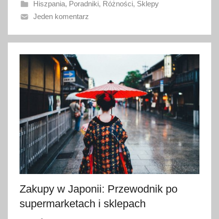
Hiszpania
,
Poradniki
,
Różności
,
Sklepy
a
Jeden komentarz
n
o
1
1
s
t
y
c
z
n
i
a
2
0
Zakupy w Japonii: Przewodnik po
2
supermarketach i sklepach
6