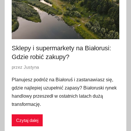
n
i
a
2
0
2
Sklepy i supermarkety na Białorusi:
6
Gdzie robić zakupy?
O
przez
Justyna
p
Planujesz podróż na Białoruś i zastanawiasz się,
u
gdzie najlepiej uzupełnić zapasy? Białoruski rynek
b
handlowy przeszedł w ostatnich latach dużą
l
transformację.
i
k
Czytaj dalej
o
w