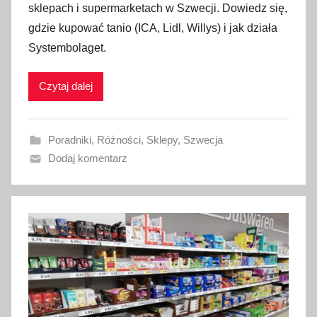
sklepach i supermarketach w Szwecji. Dowiedz się,
b
gdzie kupować tanio (ICA, Lidl, Willys) i jak działa
l
Systembolaget.
i
k
Czytaj dalej
o
w
a
Poradniki
,
Różności
,
Sklepy
,
Szwecja
n
Dodaj komentarz
o
2
4
l
u
t
e
g
o