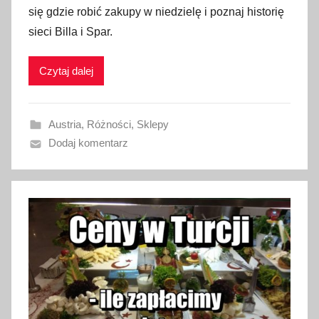
się gdzie robić zakupy w niedzielę i poznaj historię
l
sieci Billa i Spar.
i
k
Czytaj dalej
o
w
a
Austria
,
Różności
,
Sklepy
n
Dodaj komentarz
o
1
9
l
u
t
e
g
o
2