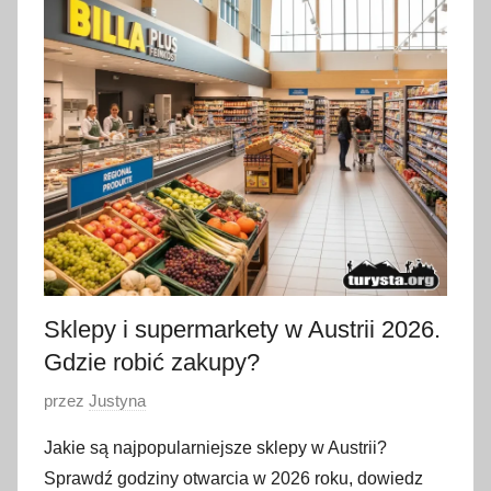
g
o
2
0
2
6
Sklepy i supermarkety w Austrii 2026.
Gdzie robić zakupy?
O
przez
Justyna
p
Jakie są najpopularniejsze sklepy w Austrii?
u
Sprawdź godziny otwarcia w 2026 roku, dowiedz
b