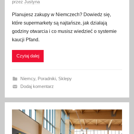
O
przez
Justyna
p
Planujesz zakupy w Niemczech? Dowiedz się,
u
które supermarkety są najtańsze, jak działają
b
godziny otwarcia i co musisz wiedzieć o systemie
l
kaucji Pfand.
i
k
Czytaj dalej
o
w
a
Niemcy
,
Poradniki
,
Sklepy
n
Dodaj komentarz
o
2
0
l
u
t
e