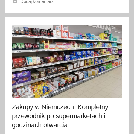
Dodaj komentarz
n
o
1
c
z
e
r
w
c
a
2
0
2
6
Zakupy w Niemczech: Kompletny
przewodnik po supermarketach i
godzinach otwarcia