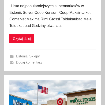
p
Lista najpopularniejszych supermarketów w
u
Estonii: Selver Coop Konsum Coop Maksimarket
b
Comarket Maxima Rimi Grossi Toidukaubad Meie
l
Toidukaubad Godziny otwarcia:
i
k
Czytaj dalej
o
w
a
Estonia
,
Sklepy
n
Dodaj komentarz
o
5
s
t
y
c
z