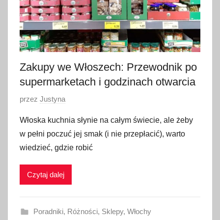
n
i
a
2
0
Zakupy we Włoszech: Przewodnik po
2
supermarketach i godzinach otwarcia
2
O
przez
Justyna
p
Włoska kuchnia słynie na całym świecie, ale żeby
u
w pełni poczuć jej smak (i nie przepłacić), warto
b
wiedzieć, gdzie robić
l
i
Czytaj dalej
k
o
w
Poradniki
,
Różności
,
Sklepy
,
Włochy
a