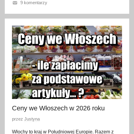
9 komentarzy
n
o
2
3
s
t
y
c
z
n
i
a
2
0
Ceny we Włoszech w 2026 roku
2
O
przez
Justyna
4
p
Włochy to kraj w Południowej Europie. Razem z