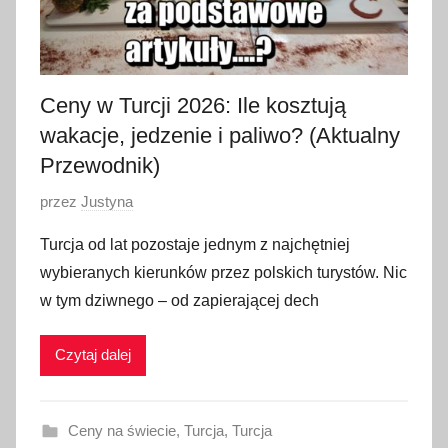
0
2
6
Ceny w Turcji 2026: Ile kosztują
wakacje, jedzenie i paliwo? (Aktualny
Przewodnik)
O
przez
Justyna
p
Turcja od lat pozostaje jednym z najchętniej
u
wybieranych kierunków przez polskich turystów. Nic
b
w tym dziwnego – od zapierającej dech
l
i
Czytaj dalej
k
o
w
Ceny na świecie
,
Turcja
,
Turcja
a