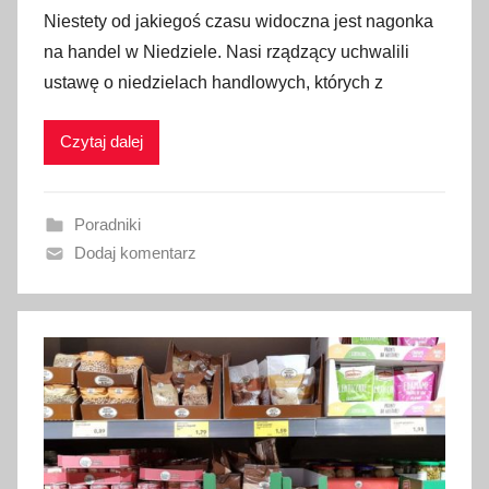
p
Niestety od jakiegoś czasu widoczna jest nagonka
u
na handel w Niedziele. Nasi rządzący uchwalili
b
ustawę o niedzielach handlowych, których z
l
i
Czytaj dalej
k
o
w
Poradniki
a
Dodaj komentarz
n
o
1
3
s
i
e
r
p