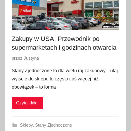
n
i
a
2
0
Zakupy w USA: Przewodnik po
2
3
supermarketach i godzinach otwarcia
O
przez
Justyna
p
Stany Zjednoczone to dla wielu raj zakupowy. Tutaj
u
wyjście do sklepu to często coś więcej niż
b
obowiązek – to forma
l
i
Czytaj dalej
k
o
w
Sklepy
,
Stany Zjednoczone
a