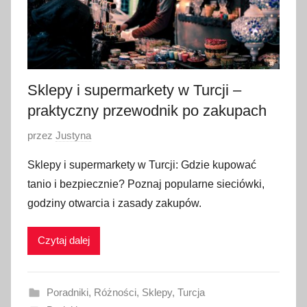
Sklepy i supermarkety w Turcji –
praktyczny przewodnik po zakupach
O
przez
Justyna
p
Sklepy i supermarkety w Turcji: Gdzie kupować
u
tanio i bezpiecznie? Poznaj popularne sieciówki,
b
godziny otwarcia i zasady zakupów.
l
i
Czytaj dalej
k
o
w
Poradniki
,
Różności
,
Sklepy
,
Turcja
a