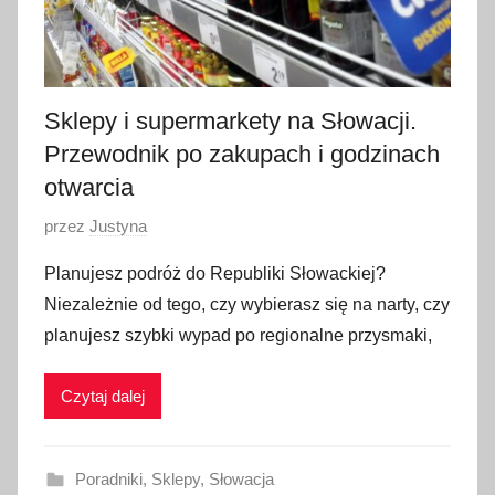
i
a
2
0
Sklepy i supermarkety na Słowacji.
2
Przewodnik po zakupach i godzinach
3
otwarcia
O
przez
Justyna
p
Planujesz podróż do Republiki Słowackiej?
u
Niezależnie od tego, czy wybierasz się na narty, czy
b
planujesz szybki wypad po regionalne przysmaki,
l
i
Czytaj dalej
k
o
w
Poradniki
,
Sklepy
,
Słowacja
a