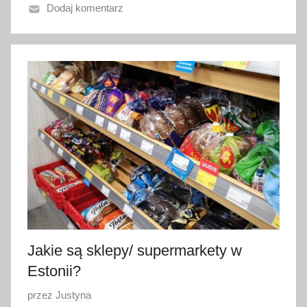
Dodaj komentarz
n
o
2
2
s
t
y
c
z
n
i
a
2
0
Jakie są sklepy/ supermarkety w
2
Estonii?
3
O
przez
Justyna