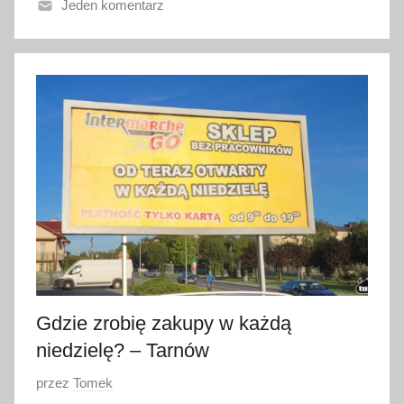
Jeden komentarz
n
o
4
s
t
y
c
z
n
i
a
2
0
2
Gdzie zrobię zakupy w każdą
3
niedzielę? – Tarnów
O
przez
Tomek