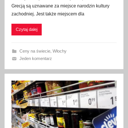
u
Grecją są uznawane za miejsce narodzin kultury
b
zachodniej. Jest także miejscem dla
l
i
Czytaj dalej
k
o
w
Ceny na świecie
,
Włochy
a
Jeden komentarz
n
o
2
9
s
t
y
c
z
n