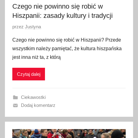
2
Czego nie powinno się robić w
3
Hiszpanii: zasady kultury i tradycji
O
przez
Justyna
p
Czego nie powinno się robić w Hiszpanii? Przede
u
wszystkim należy pamiętać, że kultura hiszpańska
b
jest inna niż ta, z którą
l
i
Czytaj dalej
k
o
w
Ciekawostki
a
Dodaj komentarz
n
o
1
7