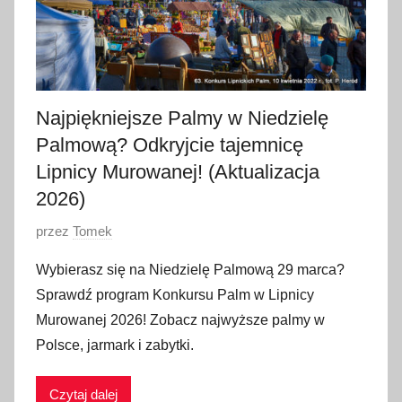
Najpiękniejsze Palmy w Niedzielę
Palmową? Odkryjcie tajemnicę
Lipnicy Murowanej! (Aktualizacja
2026)
O
przez
Tomek
p
Wybierasz się na Niedzielę Palmową 29 marca?
u
Sprawdź program Konkursu Palm w Lipnicy
b
Murowanej 2026! Zobacz najwyższe palmy w
l
Polsce, jarmark i zabytki.
i
k
Czytaj dalej
o