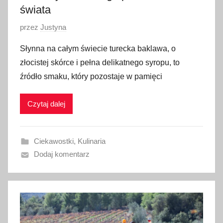
świata
O
przez
Justyna
p
Słynna na całym świecie turecka baklawa, o
u
złocistej skórce i pełna delikatnego syropu, to
b
źródło smaku, który pozostaje w pamięci
l
i
Czytaj dalej
k
o
w
Ciekawostki
,
Kulinaria
a
Dodaj komentarz
n
o
1
7
l
i