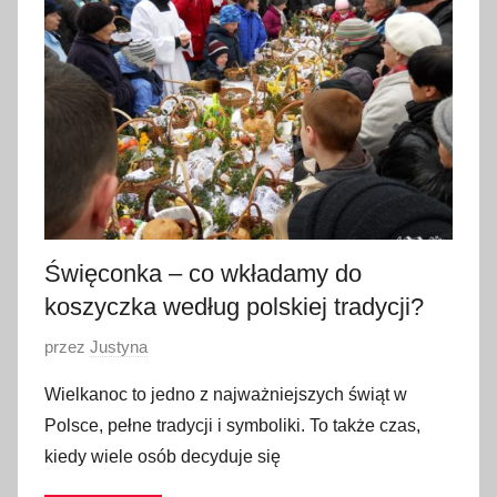
k
w
i
e
t
n
i
a
2
0
Święconka – co wkładamy do
2
koszyczka według polskiej tradycji?
3
O
przez
Justyna
p
Wielkanoc to jedno z najważniejszych świąt w
u
Polsce, pełne tradycji i symboliki. To także czas,
b
kiedy wiele osób decyduje się
l
i