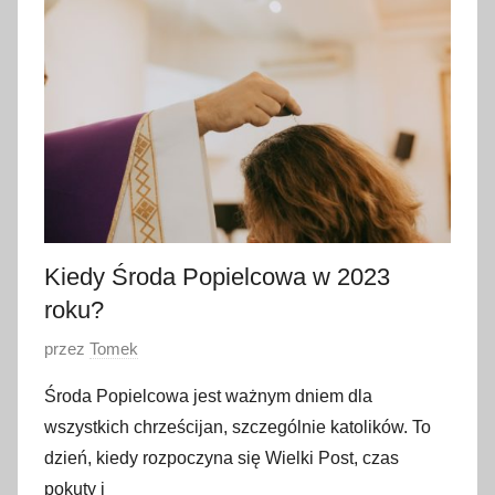
l
u
t
e
g
o
2
0
2
3
Kiedy Środa Popielcowa w 2023
roku?
O
przez
Tomek
p
Środa Popielcowa jest ważnym dniem dla
u
wszystkich chrześcijan, szczególnie katolików. To
b
dzień, kiedy rozpoczyna się Wielki Post, czas
l
pokuty i
i