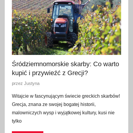
s
t
o
p
a
d
a
2
Śródziemnomorskie skarby: Co warto
0
kupić i przywieźć z Grecji?
2
O
przez
Justyna
5
p
Witajcie w fascynującym świecie greckich skarbów!
u
Grecja, znana ze swojej bogatej historii,
b
malowniczych wysp i wyjątkowej kultury, kusi nie
l
tylko
i
k