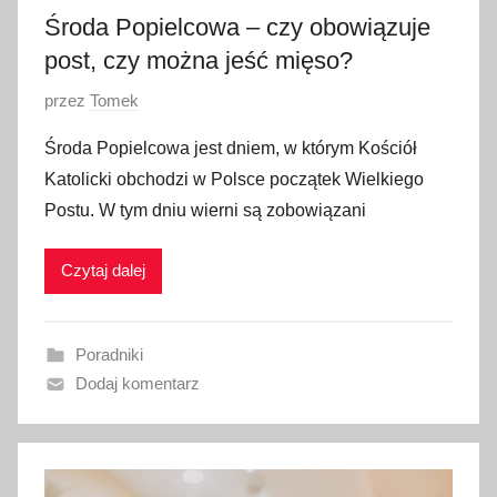
2
Środa Popielcowa – czy obowiązuje
3
post, czy można jeść mięso?
O
przez
Tomek
p
Środa Popielcowa jest dniem, w którym Kościół
u
Katolicki obchodzi w Polsce początek Wielkiego
b
Postu. W tym dniu wierni są zobowiązani
l
i
Czytaj dalej
k
o
w
Poradniki
a
Dodaj komentarz
n
o
1
0