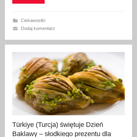
w
a
Ciekawostki
n
Dodaj komentarz
o
2
9
m
a
r
c
a
2
0
2
6
Türkiye (Turcja) świętuje Dzień
Baklawy – słodkiego prezentu dla