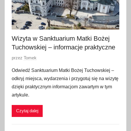
Wizyta w Sanktuarium Matki Bożej
Tuchowskiej – informacje praktyczne
O
przez
Tomek
p
Odwiedź Sanktuarium Matki Bożej Tuchowskiej –
u
odkryj miejsca, wydarzenia i przygotuj się na wizytę
b
dzięki praktycznym informacjom zawartym w tym
l
artykule.
i
k
Czytaj dalej
o
w
a