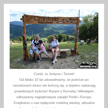
i
a
2
0
2
2
Cześć, tu Justyna i Tomek!
Od blisko 10 lat udowadniamy, że podróże po
narodzinach dzieci nie kończą się, a dopiero nabierają
prawdziwych kolorów! Razem z Kornelią i Mikołajem
odkrywamy najpiękniejsze zakątki Polski i Europy.
Znajdziesz u nas wyłącznie rzetelną wiedzę, aktualne