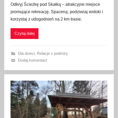
Odkryj Ścieżkę pod Skałką – atrakcyjne miejsce
u
promujące rekreację. Spaceruj, podziwiaj widoki i
b
korzystaj z udogodnień na 2 km trasie.
l
i
Czytaj dalej
k
o
w
Dla dzieci
,
Relacje z podróży
a
Dodaj komentarz
n
o
2
1
m
a
r
c
a