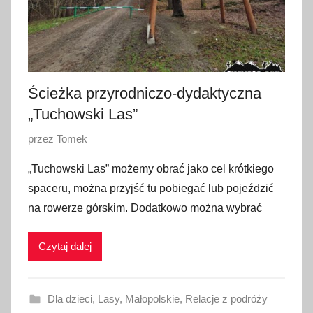
2
0
2
3
Ścieżka przyrodniczo-dydaktyczna
„Tuchowski Las”
O
przez
Tomek
p
„Tuchowski Las” możemy obrać jako cel krótkiego
u
spaceru, można przyjść tu pobiegać lub pojeździć
b
na rowerze górskim. Dodatkowo można wybrać
l
i
Czytaj dalej
k
o
w
Dla dzieci
,
Lasy
,
Małopolskie
,
Relacje z podróży
a