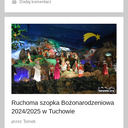
Dodaj komentarz
n
o
1
7
s
t
y
c
z
n
i
a
2
0
Ruchoma szopka Bożonarodzeniowa
2
2024/2025 w Tuchowie
3
O
przez
Tomek