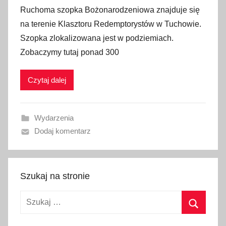
p
Ruchoma szopka Bożonarodzeniowa znajduje się
u
na terenie Klasztoru Redemptorystów w Tuchowie.
b
Szopka zlokalizowana jest w podziemiach.
l
Zobaczymy tutaj ponad 300
i
k
Czytaj dalej
o
w
a
Wydarzenia
n
Dodaj komentarz
o
2
7
g
Szukaj na stronie
r
Szukaj:
u
d
Szukaj
n