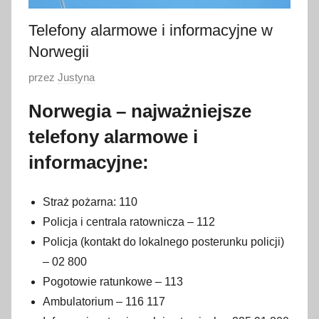
Telefony alarmowe i informacyjne w
Norwegii
O
przez
Justyna
p
Norwegia – najważniejsze
u
telefony alarmowe i
b
l
informacyjne:
i
k
Straż pożarna: 110
o
Policja i centrala ratownicza – 112
w
Policja (kontakt do lokalnego posterunku policji)
a
– 02 800
n
o
Pogotowie ratunkowe – 113
1
Ambulatorium – 116 117
5