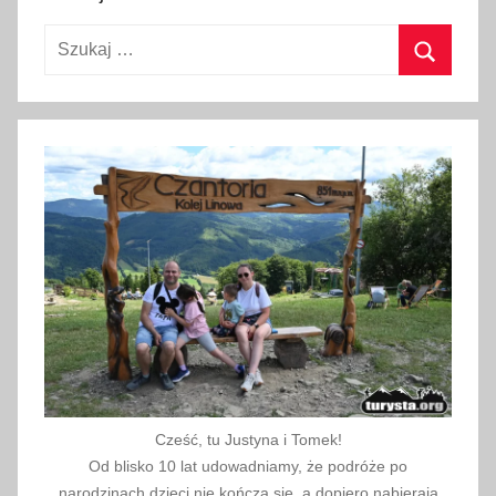
r
Szukaj:
n
a
Szukaj
,
t
e
l
e
f
o
n
y
a
l
a
Cześć, tu Justyna i Tomek!
r
Od blisko 10 lat udowadniamy, że podróże po
m
narodzinach dzieci nie kończą się, a dopiero nabierają