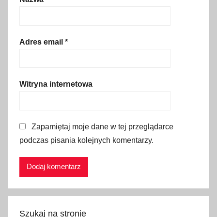
,
p
o
l
Adres email
*
i
c
j
Witryna internetowa
a
,
s
Zapamiętaj moje dane w tej przeglądarce
t
r
podczas pisania kolejnych komentarzy.
a
ż
p
o
ż
Szukaj na stronie
a