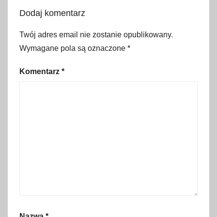
o
Dodaj komentarz
g
o
Twój adres email nie zostanie opublikowany.
t
Wymagane pola są oznaczone
*
o
w
Komentarz
*
i
e
r
a
t
u
n
k
o
w
e
Nazwa
*