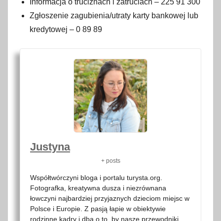
Informacja o truciznach i zatruciach – 225 91 300
g
Zgłoszenie zagubienia/utraty karty bankowej lub
r
kredytowej – 0 89 89
u
d
n
i
a
2
0
2
1
Justyna
+ posts
Współtwórczyni bloga i portalu turysta.org.
Fotografka, kreatywna dusza i niezrównana
łowczyni najbardziej przyjaznych dzieciom miejsc w
Polsce i Europie. Z pasją łapie w obiektywie
rodzinne kadry i dba o to, by nasze przewodniki