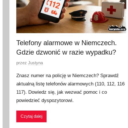
Telefony alarmowe w Niemczech.
Gdzie dzwonić w razie wypadku?
O
przez
Justyna
p
Znasz numer na policję w Niemczech? Sprawdź
u
aktualną listę telefonów alarmowych (110, 112, 116
b
117). Dowiedz się, jak wezwać pomoc i co
l
i
powiedzieć dyspozytorowi.
k
o
Czytaj dalej
w