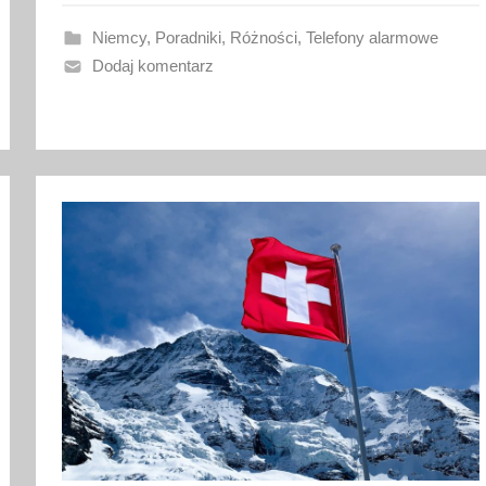
a
n
Niemcy
,
Poradniki
,
Różności
,
Telefony alarmowe
o
Dodaj komentarz
2
0
l
u
t
e
g
o
2
0
2
6