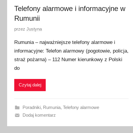
Telefony alarmowe i informacyjne w
Rumunii
O
przez
Justyna
p
Rumunia – najważniejsze telefony alarmowe i
u
informacyjne: Telefon alarmowy (pogotowie, policja,
b
straż pożarna) – 112 Numer kierunkowy z Polski
l
i
do
k
o
Czytaj dalej
w
a
n
Poradniki
,
Rumunia
,
Telefony alarmowe
o
Dodaj komentarz
1
6