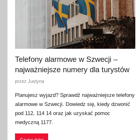
Telefony alarmowe w Szwecji –
najważniejsze numery dla turystów
O
przez
Justyna
p
Planujesz wyjazd? Sprawdź najważniejsze telefony
u
alarmowe w Szwecji. Dowiedz się, kiedy dzwonić
b
pod 112, 114 14 oraz jak uzyskać pomoc
l
i
medyczną 1177.
k
o
Czytaj dalej