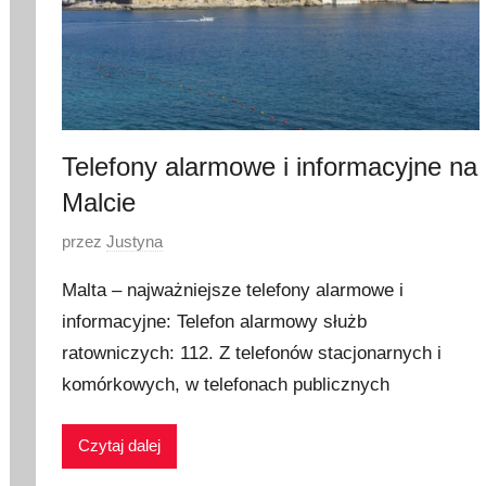
a
2
0
2
1
Telefony alarmowe i informacyjne na
Malcie
O
przez
Justyna
p
Malta – najważniejsze telefony alarmowe i
u
informacyjne: Telefon alarmowy służb
b
ratowniczych: 112. Z telefonów stacjonarnych i
l
i
komórkowych, w telefonach publicznych
k
o
Czytaj dalej
w