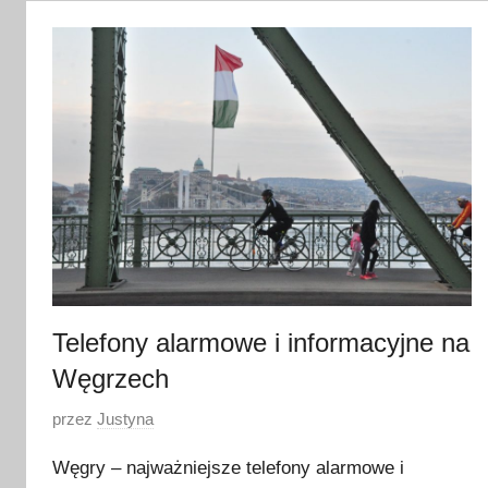
g
r
u
d
n
i
a
2
0
2
1
Telefony alarmowe i informacyjne na
Węgrzech
O
przez
Justyna
p
Węgry – najważniejsze telefony alarmowe i
u