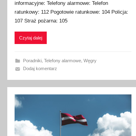
informacyjne: Telefony alarmowe: Telefon
b
ratunkowy: 112 Pogotowie ratunkowe: 104 Policja:
l
i
107 Straż pożarna: 105
k
o
Czytaj dalej
w
a
n
Poradniki
,
Telefony alarmowe
,
Węgry
o
Dodaj komentarz
1
6
g
r
u
d
n
i