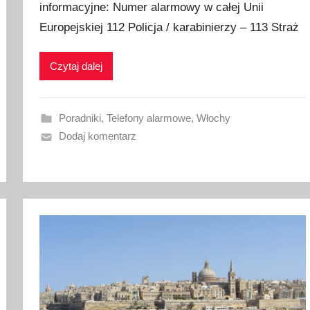
informacyjne: Numer alarmowy w całej Unii
b
Europejskiej 112 Policja / karabinierzy – 113 Straż
l
i
k
Czytaj dalej
o
w
a
Poradniki
,
Telefony alarmowe
,
Włochy
n
Dodaj komentarz
o
1
5
g
r
u
d
n
i