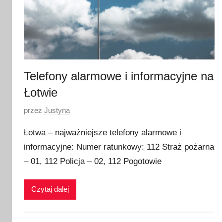
a
2
0
2
1
Telefony alarmowe i informacyjne na
Łotwie
O
przez
Justyna
p
Łotwa – najważniejsze telefony alarmowe i
u
informacyjne: Numer ratunkowy: 112 Straż pożarna
b
– 01, 112 Policja – 02, 112 Pogotowie
l
i
k
Czytaj dalej
o
w