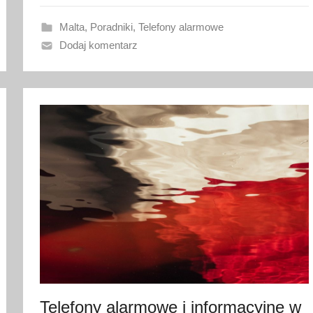
a
n
Malta
,
Poradniki
,
Telefony alarmowe
o
Dodaj komentarz
1
5
g
r
u
d
n
i
a
2
0
2
1
Telefony alarmowe i informacyjne w