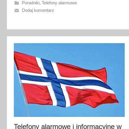
a
Poradniki
,
Telefony alarmowe
n
Dodaj komentarz
o
1
5
g
r
u
d
n
i
a
2
0
2
1
Telefony alarmowe i informacyjne w