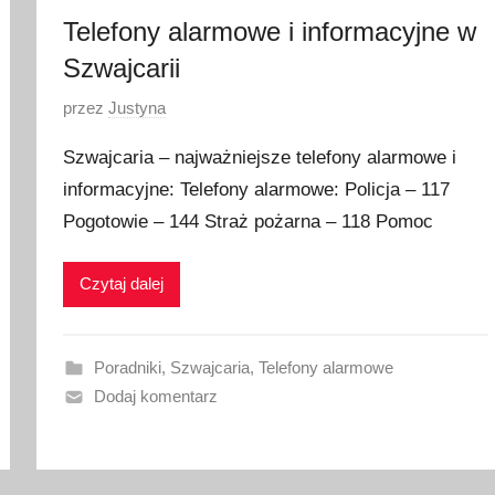
Telefony alarmowe i informacyjne w
Szwajcarii
O
przez
Justyna
p
Szwajcaria – najważniejsze telefony alarmowe i
u
informacyjne: Telefony alarmowe: Policja – 117
b
Pogotowie – 144 Straż pożarna – 118 Pomoc
l
i
k
Czytaj dalej
o
w
a
Poradniki
,
Szwajcaria
,
Telefony alarmowe
n
Dodaj komentarz
o
1
6