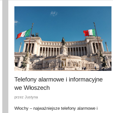
g
r
u
d
n
i
a
2
0
2
1
Telefony alarmowe i informacyjne
we Włoszech
O
przez
Justyna
p
Włochy – najważniejsze telefony alarmowe i
u